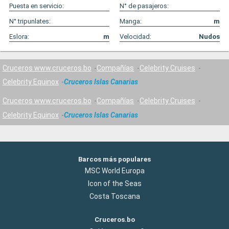
Puesta en servicio:
N° de pasajeros:
N° tripunlates:
Manga:
m
Eslora:
m
Velocidad:
Nudos
Cruceros www.cruceros.bo
Compañías
Celebrity Cruises
Celebrity Equinox
Cruceros Islas Canarias
Cruceros www.cruceros.bo
Compañías
Celebrity Cruises
Celebrity Equinox
Cruceros Islas Canarias
Barcos más populares
MSC World Europa
Icon of the Seas
Costa Toscana
Cruceros.bo