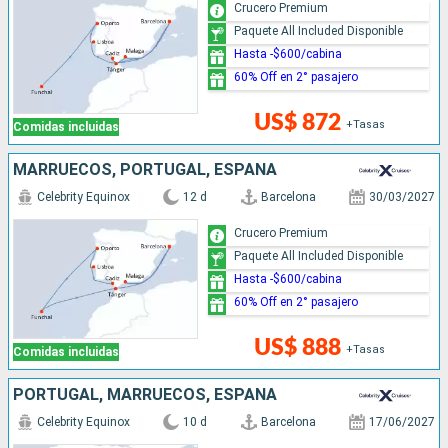
Crucero Premium
Paquete All Included Disponible
Hasta -$600/cabina
60% Off en 2° pasajero
US$ 872
+Tasas
Comidas incluidas
MARRUECOS, PORTUGAL, ESPAÑA
Celebrity Equinox
12 d
Barcelona
30/03/2027
Crucero Premium
Paquete All Included Disponible
Hasta -$600/cabina
60% Off en 2° pasajero
US$ 888
+Tasas
Comidas incluidas
PORTUGAL, MARRUECOS, ESPAÑA
Celebrity Equinox
10 d
Barcelona
17/06/2027