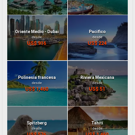
Oriente Medio - Dubai
Pacifico
desde
desde
US$ 916
US$ 224
Polinesia francesa
Riviera Mexicana
desde
desde
US$ 1,460
US$ 51
Spitzberg
Tahití
desde
desde
US$ 576
US$ 1,460