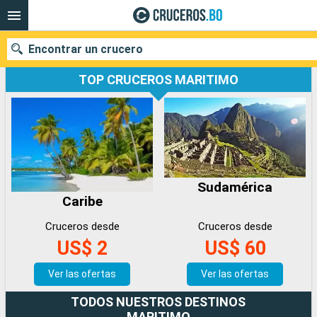
Encontrar un crucero
TOP CRUCEROS MARITIMO
Nuestros destinos
Fecha de salida
Sudamérica
Puertos
Compañías
Caribe
Buscar
Cruceros desde
Cruceros desde
US$ 2
US$ 60
Ver las ofertas
Ver las ofertas
TODOS NUESTROS DESTINOS
MARITIMO