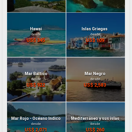
Hawai
Islas Griegas
desde
desde
US$ 345
US$ 109
Mar Báltico
Mar Negro
desde
desde
US$ 922
US$ 2,583
Mar Rojo - Océano Indico
Mediterráneo y sus islas
desde
desde
US$ 2,071
US$ 260