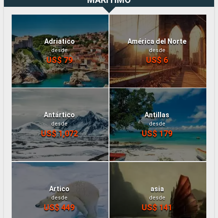
Adriatico
América del Norte
desde
desde
US$ 79
US$ 6
Antártico
Antillas
desde
desde
US$ 1,072
US$ 179
Artico
asia
desde
desde
US$ 449
US$ 141