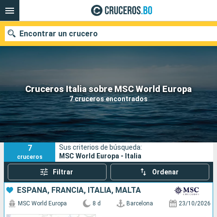
Encontrar un crucero
Nuestros destinos
Cruceros Italia sobre MSC World Europa
7 cruceros encontrados
Fecha de salida
Puertos
Compañías
7
Sus criterios de búsqueda:
Buscar
MSC World Europa - Italia
cruceros
Filtrar
Ordenar
ESPAÑA, FRANCIA, ITALIA, MALTA
MSC World Europa
8 d
Barcelona
23/10/2026