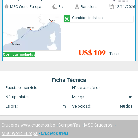
MSC World Europa
3 d
Barcelona
12/11/2026
Comidas incluidas
US$ 109
+Tasas
Comidas incluidas
Ficha Técnica
Puesta en servicio:
N° de pasajeros:
N° tripunlates:
Manga:
m
Eslora:
m
Velocidad:
Nudos
Cruceros www.cruceros.bo
Compañías
MSC Cruceros
MSC World Europa
Cruceros Italia