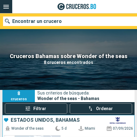
Encontrar un crucero
Nuestros destinos
Cruceros Bahamas sobre Wonder of the seas
8 cruceros encontrados
Fecha de salida
Puertos
Compañías
8
Sus criterios de búsqueda:
Buscar
Wonder of the seas - Bahamas
cruceros
Filtrar
Ordenar
ESTADOS UNIDOS, BAHAMAS
Wonder of the seas
5 d
Miami
07/09/2026