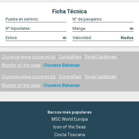
Ficha Técnica
Puesta en servicio:
N° de pasajeros:
N° tripunlates:
Manga:
m
Eslora:
m
Velocidad:
Nudos
Cruceros www.cruceros.bo
Compañías
Royal Caribbean
Wonder of the seas
Cruceros Bahamas
Cruceros www.cruceros.bo
Compañías
Royal Caribbean
Wonder of the seas
Cruceros Bahamas
Barcos más populares
MSC World Europa
Icon of the Seas
Costa Toscana