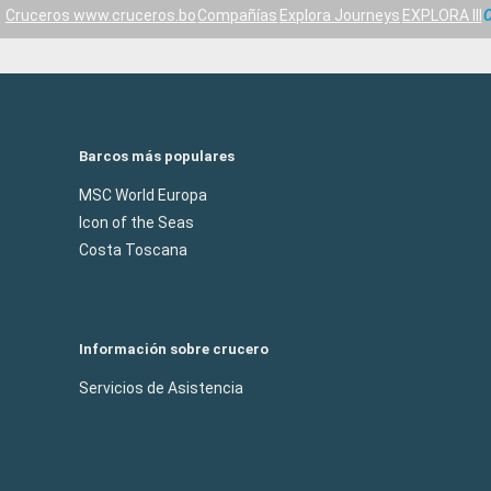
Cruceros www.cruceros.bo
Compañías
Explora Journeys
EXPLORA III
C
Barcos más populares
MSC World Europa
Icon of the Seas
Costa Toscana
Información sobre crucero
Servicios de Asistencia