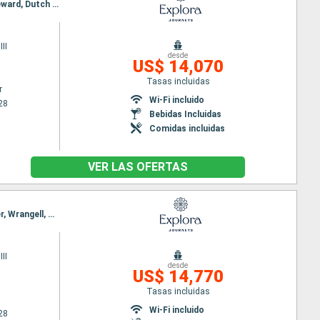
Itinerario : Vancouver, Ketchikán, Hoonah, Juneau, Sitka, Prince Rupert, Vancouver, Ketchikán, Seward, Dutch Harbour, Kushiro, aomori, Hakodate, Tokyo
II
desde
US$ 14,070
Tasas incluidas
r
Wi-Fi incluido
28
Bebidas Incluidas
Comidas incluidas
VER LAS OFERTAS
Itinerario : Tokyo, aomori, Kushiro, Dutch Harbour, Seward, Valdez, Sitka, Victoria - SC, Vancouver, Wrangell, Juneau, Skagway, Ketchikán, Vancouver
II
desde
US$ 14,770
Tasas incluidas
Wi-Fi incluido
28