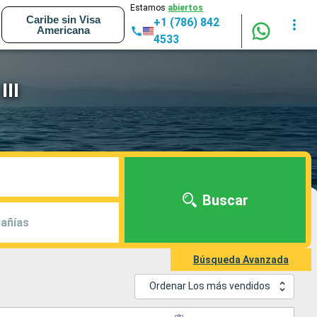
Estamos
abiertos
Caribe sin Visa
+1 (786) 842
Americana
4533
III
Buscar
añías
Búsqueda Avanzada
Ordenar Los más vendidos