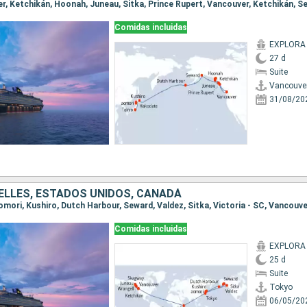
Comidas incluidas
EXPLORA I
27 d
Suite
Vancouve
31/08/20
ELLES, ESTADOS UNIDOS, CANADÁ
Comidas incluidas
EXPLORA I
25 d
Suite
Tokyo
06/05/20