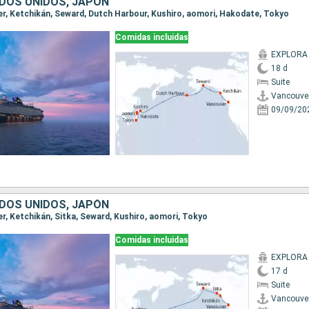
DOS UNIDOS, JAPÓN
ver, Ketchikán, Seward, Dutch Harbour, Kushiro, aomori, Hakodate, Tokyo
Comidas incluidas
EXPLORA I
18 d
Suite
Vancouve
09/09/20
DOS UNIDOS, JAPÓN
er, Ketchikán, Sitka, Seward, Kushiro, aomori, Tokyo
Comidas incluidas
EXPLORA I
17 d
Suite
Vancouve