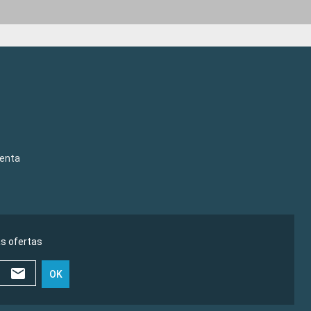
venta
as ofertas
OK