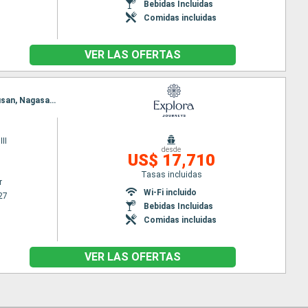
Bebidas Incluidas
Comidas incluidas
VER LAS OFERTAS
Itinerario : Vancouver, Ketchikán, Sitka, Seward, Kushiro, aomori, Tokyo, Shimizu, Kobe, Kochi, Busan, Nagasaki, Kagoshima, Tokyo
II
desde
US$ 17,710
Tasas incluidas
r
Wi-Fi incluido
27
Bebidas Incluidas
Comidas incluidas
VER LAS OFERTAS