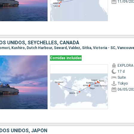
11/09/20
OS UNIDOS, SEYCHELLES, CANADÁ
aomori, Kushiro, Dutch Harbour, Seward, Valdez, Sitka, Victoria - SC, Vancouv
Comidas incluidas
EXPLORA I
17 d
Suite
Tokyo
06/05/20
DOS UNIDOS, JAPÓN