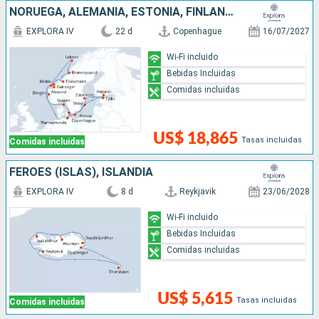
NORUEGA, ALEMANIA, ESTONIA, FINLANDIA, SUECIA, DINAMARCA
EXPLORA IV
22 d
Copenhague
16/07/2027
Wi-Fi incluido
Bebidas Incluidas
Comidas incluidas
US$ 18,865
Tasas incluidas
Comidas incluidas
FÉROES (ISLAS), ISLANDIA
EXPLORA IV
8 d
Reykjavik
23/06/2028
Wi-Fi incluido
Bebidas Incluidas
Comidas incluidas
US$ 5,615
Tasas incluidas
Comidas incluidas