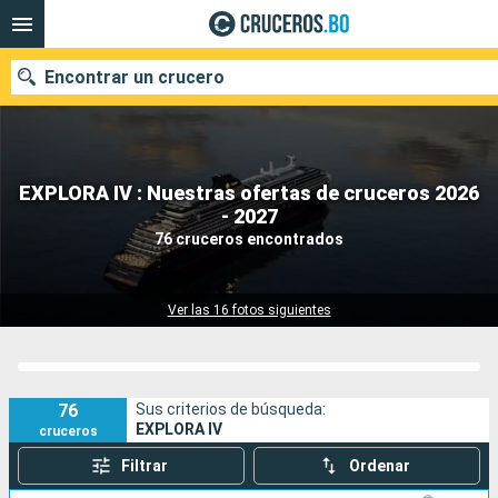
Encontrar un crucero
EXPLORA IV : Nuestras ofertas de cruceros 2026
Nuestros destinos
- 2027
76 cruceros encontrados
Fecha de salida
Puertos
Compañías
Ver las 16 fotos siguientes
Buscar
76
Sus criterios de búsqueda:
EXPLORA IV
cruceros
Filtrar
Ordenar