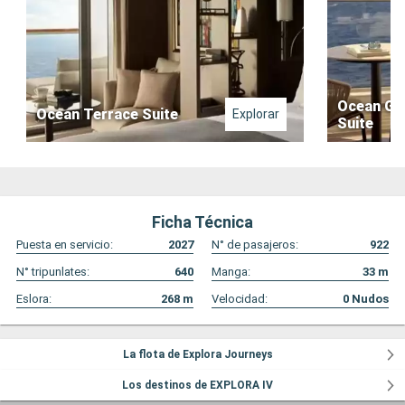
Ocean Gr
Ocean Terrace Suite
Explorar
Suite
Ficha Técnica
Puesta en servicio:
2027
N° de pasajeros:
922
N° tripunlates:
640
Manga:
33
m
Eslora:
268
m
Velocidad:
0
Nudos
La flota de Explora Journeys
Los destinos de EXPLORA IV