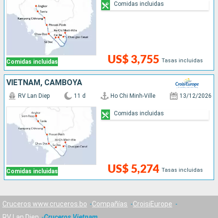
Comidas incluidas
US$ 3,755
Tasas incluidas
Comidas incluidas
VIETNAM, CAMBOYA
RV Lan Diep
11 d
Ho Chi Minh-Ville
13/12/2026
Comidas incluidas
US$ 5,274
Tasas incluidas
Comidas incluidas
Cruceros www.cruceros.bo
Compañías
CroisiEurope
RV Lan Diep
Cruceros Vietnam