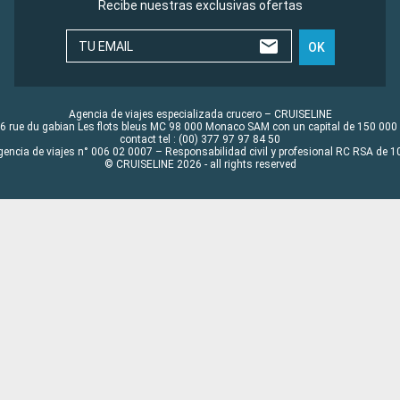
Recibe nuestras exclusivas ofertas
TU EMAIL
OK
Agencia de viajes especializada crucero – CRUISELINE
6 rue du gabian Les flots bleus MC 98 000 Monaco SAM con un capital de 150 000
contact tel : (00) 377 97 97 84 50
gencia de viajes n° 006 02 0007 – Responsabilidad civil y profesional RC RSA de
© CRUISELINE 2026 - all rights reserved