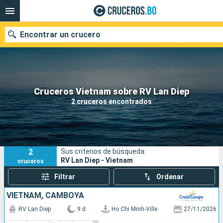
Encontrar un crucero
Nuestros destinos
Cruceros Vietnam sobre RV Lan Diep
2 cruceros encontrados
Fecha de salida
Puertos
Compañías
2
Sus criterios de búsqueda:
Buscar
RV Lan Diep - Vietnam
cruceros
Filtrar
Ordenar
VIETNAM, CAMBOYA
RV Lan Diep
9 d
Ho Chi Minh-Ville
27/11/2026