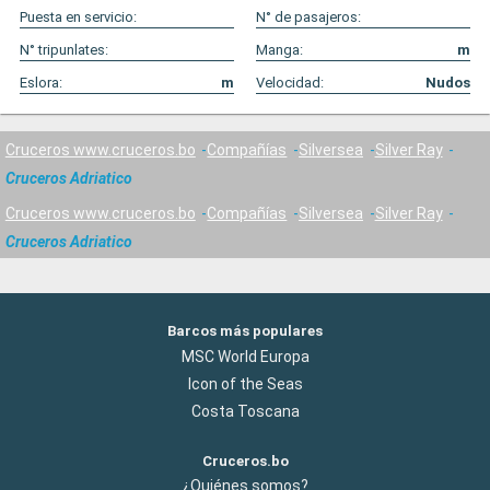
Puesta en servicio:
N° de pasajeros:
N° tripunlates:
Manga:
m
Eslora:
m
Velocidad:
Nudos
Cruceros www.cruceros.bo
Compañías
Silversea
Silver Ray
Cruceros Adriatico
Cruceros www.cruceros.bo
Compañías
Silversea
Silver Ray
Cruceros Adriatico
Barcos más populares
MSC World Europa
Icon of the Seas
Costa Toscana
Cruceros.bo
¿Quiénes somos?