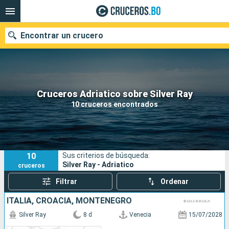
Encontrar un crucero
Nuestros destinos
Cruceros Adriatico sobre Silver Ray
10 cruceros encontrados
Fecha de salida
Puertos
Compañías
10
Sus criterios de búsqueda:
Buscar
Silver Ray - Adriatico
cruceros
Filtrar
Ordenar
ITALIA, CROACIA, MONTENEGRO
Silver Ray
8 d
Venecia
15/07/2028