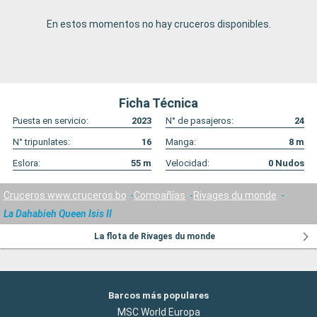
En estos momentos no hay cruceros disponibles.
Ficha Técnica
Puesta en servicio:
2023
N° de pasajeros:
24
N° tripunlates:
16
Manga:
8
m
Eslora:
55
m
Velocidad:
0
Nudos
Cruceros www.cruceros.bo
Compañías
Rivages du monde
La Dahabieh Queen Isis II
La flota de Rivages du monde
Barcos más populares
MSC World Europa