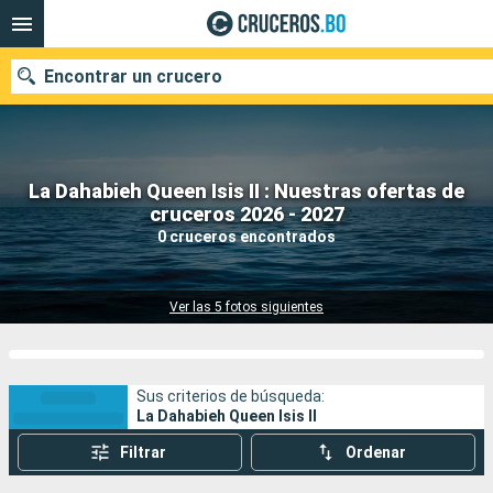
Encontrar un crucero
La Dahabieh Queen Isis II : Nuestras ofertas de
Nuestros destinos
cruceros 2026 - 2027
0 cruceros encontrados
Fecha de salida
Puertos
Compañías
Ver las 5 fotos siguientes
Buscar
Sus criterios de búsqueda:
La Dahabieh Queen Isis II
Filtrar
Ordenar