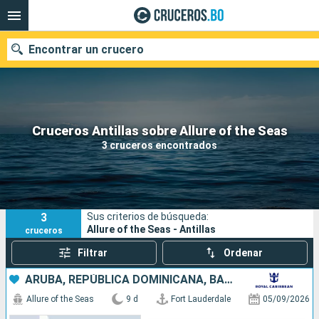
Encontrar un crucero
Nuestros destinos
Cruceros Antillas sobre Allure of the Seas
3 cruceros encontrados
Fecha de salida
Puertos
Compañías
3
Sus criterios de búsqueda:
Buscar
Allure of the Seas - Antillas
cruceros
Filtrar
Ordenar
ARUBA, REPÚBLICA DOMINICANA, BAHAMAS, ESTADOS UNIDOS
Allure of the Seas
9 d
Fort Lauderdale
05/09/2026