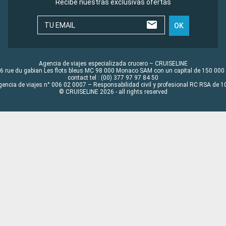
Recibe nuestras exclusivas ofertas
TU EMAIL
OK
Agencia de viajes especializada crucero – CRUISELINE
6 rue du gabian Les flots bleus MC 98 000 Monaco SAM con un capital de 150 000
contact tel : (00) 377 97 97 84 50
gencia de viajes n° 006 02 0007 – Responsabilidad civil y profesional RC RSA de
© CRUISELINE 2026 - all rights reserved