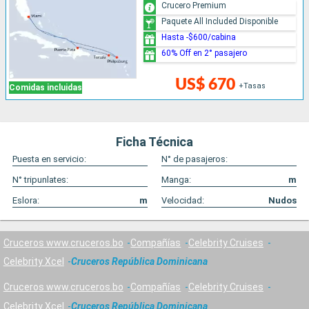
Crucero Premium
Paquete All Included Disponible
Hasta -$600/cabina
60% Off en 2° pasajero
US$ 670
+Tasas
Comidas incluidas
Ficha Técnica
Puesta en servicio:
N° de pasajeros:
N° tripunlates:
Manga:
m
Eslora:
m
Velocidad:
Nudos
Cruceros www.cruceros.bo
Compañías
Celebrity Cruises
Celebrity Xcel
Cruceros República Dominicana
Cruceros www.cruceros.bo
Compañías
Celebrity Cruises
Celebrity Xcel
Cruceros República Dominicana