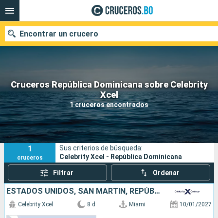
Encontrar un crucero
Cruceros República Dominicana sobre Celebrity
Nuestros destinos
Xcel
1 cruceros encontrados
Fecha de salida
Puertos
Compañías
1
Sus criterios de búsqueda:
Buscar
Celebrity Xcel - República Dominicana
cruceros
Filtrar
Ordenar
ESTADOS UNIDOS, SAN MARTÍN, REPÚBLICA DOMINICANA
Celebrity Xcel
8 d
Miami
10/01/2027