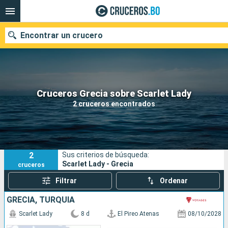
Encontrar un crucero
Nuestros destinos
Cruceros Grecia sobre Scarlet Lady
2 cruceros encontrados
Fecha de salida
Puertos
Compañías
2
Sus criterios de búsqueda:
Buscar
Scarlet Lady - Grecia
cruceros
Filtrar
Ordenar
GRECIA, TURQUÍA
Scarlet Lady
8 d
El Pireo Atenas
08/10/2028