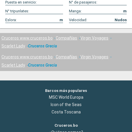
Puesta en servicio:
N° de pasajeros:
N° tripunlates:
Manga:
m
Eslora:
m
Velocidad:
Nudos
Cruceros www.cruceros.bo
Compañías
Virgin Voyages
Scarlet Lady
Cruceros Grecia
Cruceros www.cruceros.bo
Compañías
Virgin Voyages
Scarlet Lady
Cruceros Grecia
Barcos más populares
MSC World Europa
Icon of the Seas
Costa Toscana
Cruceros.bo