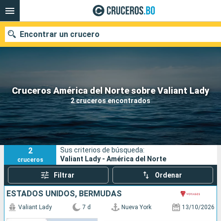
Encontrar un crucero
Nuestros destinos
Cruceros América del Norte sobre Valiant Lady
2 cruceros encontrados
Fecha de salida
Puertos
Compañías
2
Sus criterios de búsqueda:
Buscar
Valiant Lady - América del Norte
cruceros
Filtrar
Ordenar
ESTADOS UNIDOS, BERMUDAS
Valiant Lady
7 d
Nueva York
13/10/2026