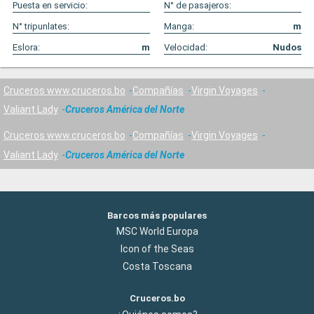
Puesta en servicio:
N° de pasajeros:
N° tripunlates:
Manga:
m
Eslora:
m
Velocidad:
Nudos
Cruceros www.cruceros.bo
Compañías
Virgin Voyages
Valiant Lady
Cruceros América del Norte
Cruceros www.cruceros.bo
Compañías
Virgin Voyages
Valiant Lady
Cruceros América del Norte
Barcos más populares
MSC World Europa
Icon of the Seas
Costa Toscana
Cruceros.bo