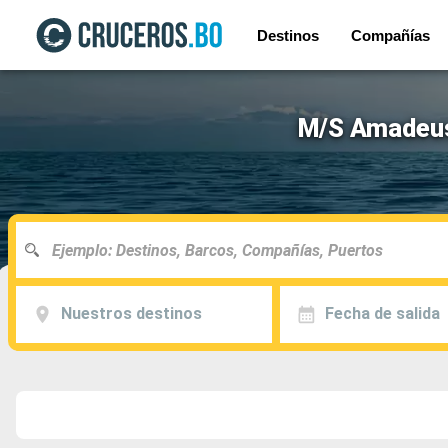
Destinos
Compañías
M/S Amadeus 
Nuestros destinos
Fecha de salida