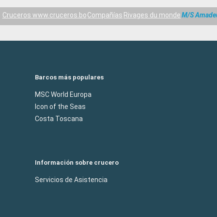
Cruceros www.cruceros.bo
Compañías
Rivages du monde
M/S Amade
Barcos más populares
MSC World Europa
Icon of the Seas
Costa Toscana
Información sobre crucero
Servicios de Asistencia