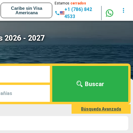
Estamos
cerrados
Caribe sin Visa
+1 (786) 842
Americana
4533
s 2026 - 2027
Buscar
añías
Búsqueda Avanzada