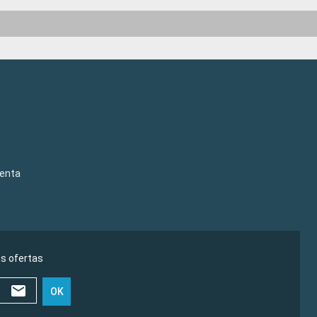
venta
as ofertas
OK