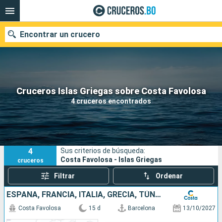
Encontrar un crucero
Nuestros destinos
Cruceros Islas Griegas sobre Costa Favolosa
4 cruceros encontrados
Fecha de salida
Puertos
Compañías
4
Sus criterios de búsqueda:
Buscar
Costa Favolosa - Islas Griegas
cruceros
Filtrar
Ordenar
ESPAÑA, FRANCIA, ITALIA, GRECIA, TÚNEZ, ISLAS BALEARES
Costa Favolosa
15 d
Barcelona
13/10/2027