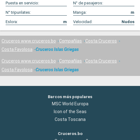
Puesta en servicio:
N° de pasajeros:
N° tripunlates:
Manga:
m
Eslora:
m
Velocidad:
Nudos
Cruceros www.cruceros.bo
Compañías
Costa Cruceros
Costa Favolosa
Cruceros Islas Griegas
Cruceros www.cruceros.bo
Compañías
Costa Cruceros
Costa Favolosa
Cruceros Islas Griegas
Barcos más populares
MSC World Europa
Icon of the Seas
Costa Toscana
Cruceros.bo