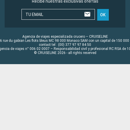
Recibe nuestras exclusivas ofertas
TU EMAIL
OK
Agencia de viajes especializada crucero – CRUISELINE
6 rue du gabian Les flots bleus MC 98 000 Monaco SAM con un capital de 150 000
contact tel : (00) 377 97 97 84 50
gencia de viajes n° 006 02 0007 – Responsabilidad civil y profesional RC RSA de
© CRUISELINE 2026 - all rights reserved