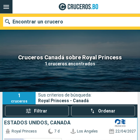
Encontrar un crucero
Nuestros destinos
Cruceros Canadá sobre Royal Princess
1 cruceros encontrados
Fecha de salida
Puertos
Compañías
1
Sus criterios de búsqueda:
Buscar
Royal Princess - Canadá
cruceros
Filtrar
Ordenar
ESTADOS UNIDOS, CANADÁ
Royal Princess
7 d
Los Angeles
22/04/2027