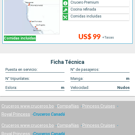
Crucero Premium
Cocina refinada
Comidas incluidas
US$ 99
+Tasas
Comidas incluidas
Ficha Técnica
Puesta en servicio:
N° de pasajeros:
N° tripunlates:
Manga:
m
Eslora:
m
Velocidad:
Nudos
Cruceros www.cruceros.bo
Compañías
Princess Cruises
Royal Princess
Cruceros Canadá
Cruceros www.cruceros.bo
Compañías
Princess Cruises
Royal Princess
Cruceros Canadá