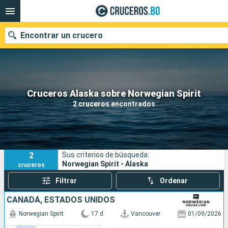
Encontrar un crucero
Nuestros destinos
Cruceros Alaska sobre Norwegian Spirit
2 cruceros encontrados
Fecha de salida
Puertos
Compañías
2
Sus criterios de búsqueda:
Buscar
Norwegian Spirit - Alaska
cruceros
Filtrar
Ordenar
CANADÁ, ESTADOS UNIDOS
Norwegian Spirit
17 d
Vancouver
01/09/2026