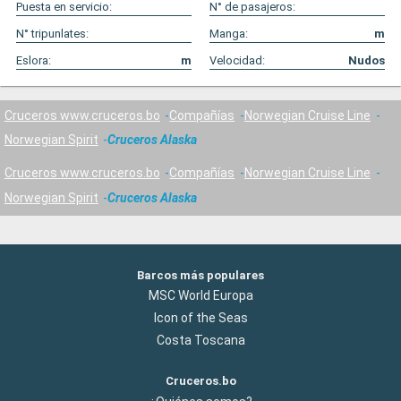
Puesta en servicio:
N° de pasajeros:
N° tripunlates:
Manga:
m
Eslora:
m
Velocidad:
Nudos
Cruceros www.cruceros.bo
Compañías
Norwegian Cruise Line
Norwegian Spirit
Cruceros Alaska
Cruceros www.cruceros.bo
Compañías
Norwegian Cruise Line
Norwegian Spirit
Cruceros Alaska
Barcos más populares
MSC World Europa
Icon of the Seas
Costa Toscana
Cruceros.bo