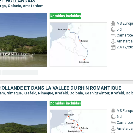
ET HOLLANDAIS
burgo, Colonia, Amsterdam
Comidas incluidas
MS Europ
5 d
Camarote 
Amsterd
23/12/20
 HOLLANDE ET DANS LA VALLÉE DU RHIN ROMANTIQUE
Comidas incluidas
MS Europ
6 d
Camarote 
Amsterd