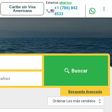
Estamos
abiertos
Caribe sin Visa
+1 (786) 842
Americana
4533
Buscar
añías
Búsqueda Avanzada
Ordenar Los más vendidos