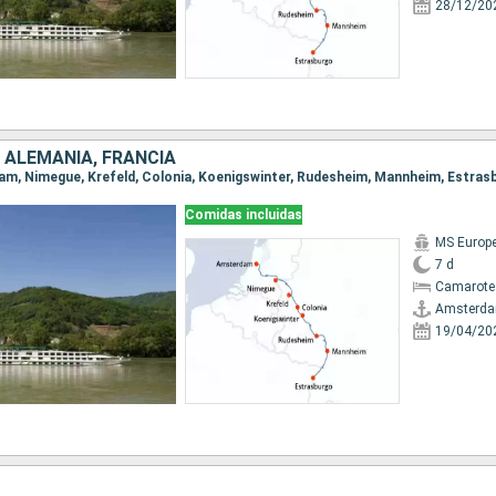
28/12/20
 ALEMANIA, FRANCIA
dam, Nimegue, Krefeld, Colonia, Koenigswinter, Rudesheim, Mannheim, Estras
Comidas incluidas
MS Europ
7 d
Camarote 
Amsterd
19/04/20