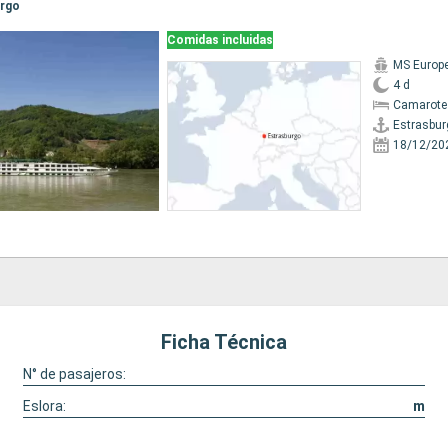
urgo
Comidas incluidas
MS Europ
4 d
Camarote 
Estrasbur
18/12/20
Ficha Técnica
N° de pasajeros:
Eslora:
m