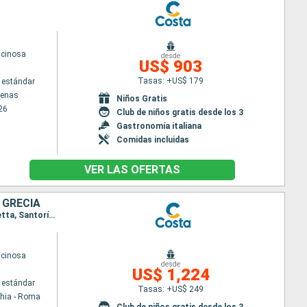
scinosa
desde
US$ 903
Tasas: +US$ 179
 estándar
tenas
Niños Gratis
26
Club de niños gratis desde los 3
Gastronomía italiana
Comidas incluidas
VER LAS OFERTAS
 GRECIA
Itinerario : Civitavecchia - Roma, Ajaccio, Savona, Marsella, Barcelona, Palma de Mallorca, La Valetta, Santoríni, Mykonos, El Pireo Atenas, Souda bay, Messina (estrecho), Civitavecchia - Roma
scinosa
desde
US$ 1,224
 estándar
Tasas: +US$ 249
chia - Roma
Club de niños gratis desde los 3