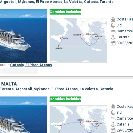
, Argostoli, Mykonos, El Pireo Atenas, La Valetta, Catania, Tarente
Comidas incluidas
Costa Fa
8 d
Camarote
Tarente
30/08/20
arque:
Catania,
El Pireo Atenas
, MALTA
, Tarente, Argostoli, Mykonos, El Pireo Atenas, La Valetta, Catania
Comidas incluidas
Costa Fa
8 d
Camarote
Catania
29/08/20