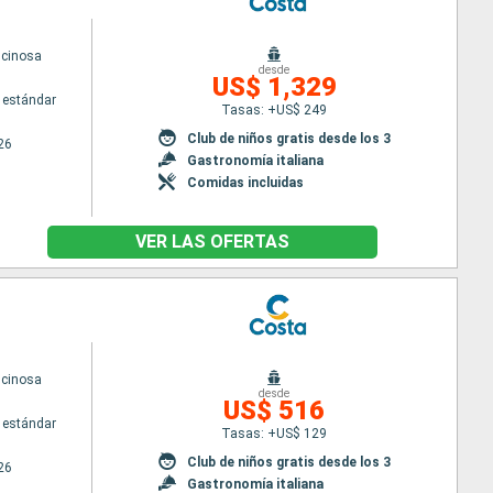
scinosa
desde
US$ 1,329
 estándar
Tasas: +US$ 249
Club de niños gratis desde los 3
26
Gastronomía italiana
Comidas incluidas
VER LAS OFERTAS
scinosa
desde
US$ 516
 estándar
Tasas: +US$ 129
Club de niños gratis desde los 3
26
Gastronomía italiana