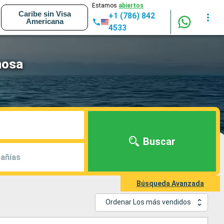
Estamos
abiertos
Caribe sin Visa
+1 (786) 842
Americana
4533
nosa
Buscar
añías
Búsqueda Avanzada
Ordenar Los más vendidos