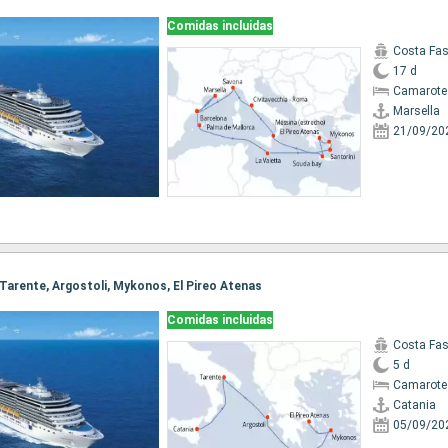
Comidas incluidas
Costa Fa
17 d
Camarote
Marsella
21/09/20
, Tarente, Argostoli, Mykonos, El Pireo Atenas
Comidas incluidas
Costa Fa
5 d
Camarote
Catania
05/09/20