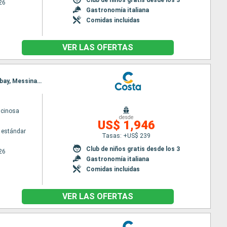
26
Gastronomía italiana
Comidas incluidas
VER LAS OFERTAS
Itinerario : Barcelona, Palma de Mallorca, La Valetta, Santoríni, Mykonos, El Pireo Atenas, Souda bay, Messina (estrecho), Civitavecchia - Roma, Savona, Barcelona
scinosa
desde
US$ 1,946
 estándar
Tasas: +US$ 239
Club de niños gratis desde los 3
26
Gastronomía italiana
Comidas incluidas
VER LAS OFERTAS