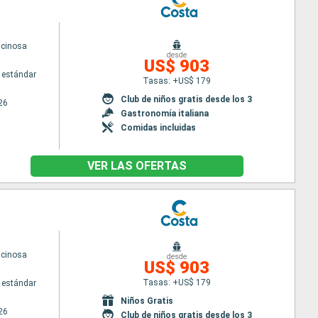
scinosa
desde
US$ 903
 estándar
Tasas: +US$ 179
Club de niños gratis desde los 3
26
Gastronomía italiana
Comidas incluidas
VER LAS OFERTAS
scinosa
desde
US$ 903
Tasas: +US$ 179
 estándar
Niños Gratis
26
Club de niños gratis desde los 3