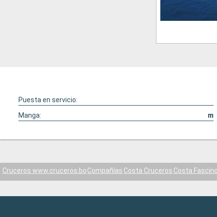
Puesta en servicio:
Manga:
m
Cruceros www.cruceros.bo
Compañías
Costa Cruceros
Costa Fascin