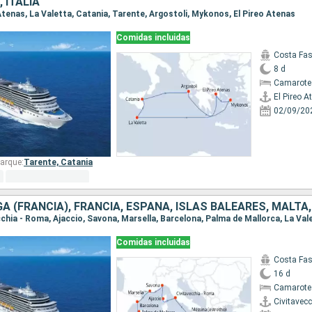
 ITALIA
o Atenas, La Valetta, Catania, Tarente, Argostoli, Mykonos, El Pireo Atenas
Comidas incluidas
Costa Fa
8 d
Camarote
El Pireo A
02/09/20
arque:
Tarente,
Catania
GA (FRANCIA), FRANCIA, ESPAÑA, ISLAS BALEARES, MALTA,
Comidas incluidas
Costa Fa
16 d
Camarote
Civitavec