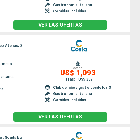
Gastronomía italiana
Comidas incluidas
VER LAS OFERTAS
Itinerario : Savona, Marsella, Barcelona, Palma de Mallorca, La Valetta, Santoríni, Mykonos, El Pireo Atenas, Souda bay, Messina (estrecho), Civitavecchia - Roma, Savona
scinosa
desde
US$ 1,093
 estándar
Tasas: +US$ 239
Club de niños gratis desde los 3
26
Gastronomía italiana
Comidas incluidas
VER LAS OFERTAS
Itinerario : Marsella, Barcelona, Palma de Mallorca, La Valetta, Santoríni, Mykonos, El Pireo Atenas, Souda bay, Messina (estrecho), Civitavecchia - Roma, Savona, Barcelona, Marsella