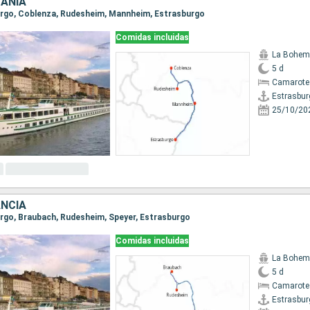
MANIA
burgo, Coblenza, Rudesheim, Mannheim, Estrasburgo
Comidas incluidas
La Bohem
5 d
Camarote 
Estrasbur
25/10/20
ANCIA
burgo, Braubach, Rudesheim, Speyer, Estrasburgo
Comidas incluidas
La Bohem
5 d
Camarote 
Estrasbur