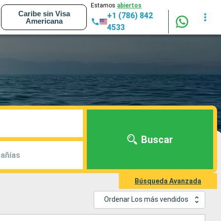
Estamos
abiertos
Caribe sin Visa
+1 (786) 842
Americana
4533
Buscar
añías
Búsqueda Avanzada
Ordenar Los más vendidos