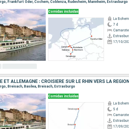
burgo, Frankfurt Oder, Cochem, Coblenza, Rudesheim, Mannheim, Estrasburgo
Comidas incluidas
La Bohem
7 d
Camarote 
Estrasbur
17/10/20
urgo, Breisach, Basilea, Breisach, Estrasburgo
Comidas incluidas
La Bohem
5 d
Camarote 
Estrasbur
17/09/20