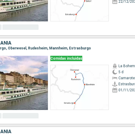
22/12/20
MANIA
burgo, Oberwesel, Rudesheim, Mannheim, Estrasburgo
Comidas incluidas
La Bohem
5 d
Camarote 
Estrasbur
01/11/20
MANIA