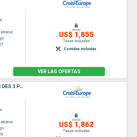
e
desde
exterior
US$ 1,855
go
Tasas incluidas
27
Comidas incluidas
VER LAS OFERTAS
FRANCE, SUISSE ET ALLEMAGNE : CROISIÈRE SUR LE RHIN VERS LA RÉGION DES 3 PAYS ET VOYAGE À BORD DU TRAIN "GLACIER EXPRESS"
e
desde
exterior
US$ 1,862
go
Tasas incluidas
26