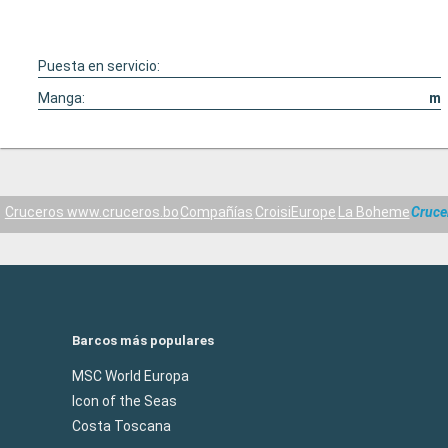
Puesta en servicio:
Manga:
m
Cruceros www.cruceros.bo
Compañías
CroisiEurope
La Boheme
Cruce
Barcos más populares
MSC World Europa
Icon of the Seas
Costa Toscana