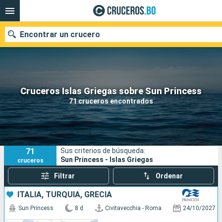
Encontrar un crucero
Nuestros destinos
Cruceros Islas Griegas sobre Sun Princess
71 cruceros encontrados
Fecha de salida
Puertos
Compañías
71
Sus criterios de búsqueda:
Buscar
Sun Princess - Islas Griegas
cruceros
Filtrar
Ordenar
ITALIA, TURQUÍA, GRECIA
Sun Princess
8 d
Civitavecchia - Roma
24/10/2027