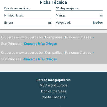
Ficha Técnica
Puesta en servicio:
N° de pasajeros:
N° tripunlates:
Manga:
m
Eslora:
m
Velocidad:
Nudos
Cruceros www.cruceros.bo
Compañías
Princess Cruises
Sun Princess
Cruceros Islas Griegas
Cruceros www.cruceros.bo
Compañías
Princess Cruises
Sun Princess
Cruceros Islas Griegas
Barcos más populares
MSC World Europa
Icon of the Seas
Costa Toscana