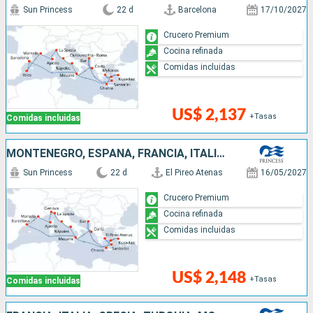
Sun Princess
22 d
Barcelona
17/10/2027
Crucero Premium
Cocina refinada
Comidas incluidas
US$ 2,137
+Tasas
Comidas incluidas
MONTENEGRO, ESPAÑA, FRANCIA, ITALIA, TURQUÍA, GRECIA
Sun Princess
22 d
El Pireo Atenas
16/05/2027
Crucero Premium
Cocina refinada
Comidas incluidas
US$ 2,148
+Tasas
Comidas incluidas