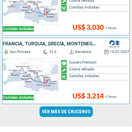
Cocina refinada
Comidas incluidas
US$ 3,030
+Tasas
Comidas incluidas
FRANCIA, TURQUÍA, GRECIA, MONTENEGRO, ITALIA, ESPAÑA
Sun Princess
32 d
Barcelona
15/07/2027
Crucero Premium
Cocina refinada
Comidas incluidas
US$ 3,214
+Tasas
Comidas incluidas
VER MÁS DE CRUCEROS