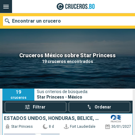
Encontrar un crucero
Nuestros destinos
Cruceros México sobre Star Princess
19 cruceros encontrados
Fecha de salida
Puertos
Compañías
19
Sus criterios de búsqueda:
Buscar
Star Princess - México
cruceros
Filtrar
Ordenar
ESTADOS UNIDOS, HONDURAS, BELICE, MÉXICO
Star Princess
8 d
Fort Lauderdale
30/01/2027