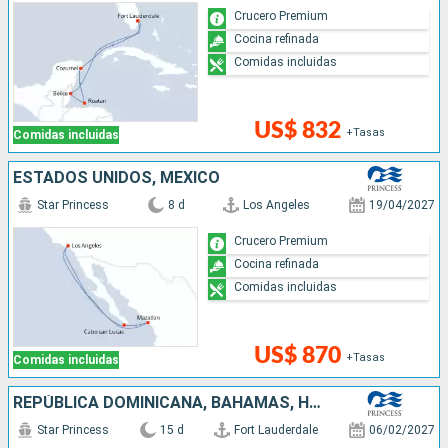
Crucero Premium
Cocina refinada
Comidas incluidas
US$ 832
+Tasas
Comidas incluidas
ESTADOS UNIDOS, MÉXICO
Star Princess
8 d
Los Angeles
19/04/2027
Crucero Premium
Cocina refinada
Comidas incluidas
US$ 870
+Tasas
Comidas incluidas
REPÚBLICA DOMINICANA, BAHAMAS, HONDURAS, BELICE, MÉXICO, ESTADOS UNIDOS
Star Princess
15 d
Fort Lauderdale
06/02/2027