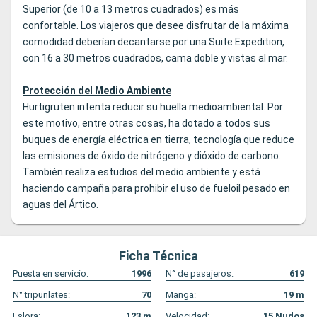
Superior (de 10 a 13 metros cuadrados) es más
confortable. Los viajeros que desee disfrutar de la máxima
comodidad deberían decantarse por una Suite Expedition,
con 16 a 30 metros cuadrados, cama doble y vistas al mar.
Protección del Medio Ambiente
Hurtigruten intenta reducir su huella medioambiental. Por
este motivo, entre otras cosas, ha dotado a todos sus
buques de energía eléctrica en tierra, tecnología que reduce
las emisiones de óxido de nitrógeno y dióxido de carbono.
También realiza estudios del medio ambiente y está
haciendo campaña para prohibir el uso de fueloil pesado en
aguas del Ártico.
Ficha Técnica
Puesta en servicio:
1996
N° de pasajeros:
619
N° tripunlates:
70
Manga:
19
m
Eslora:
123
m
Velocidad:
15
Nudos