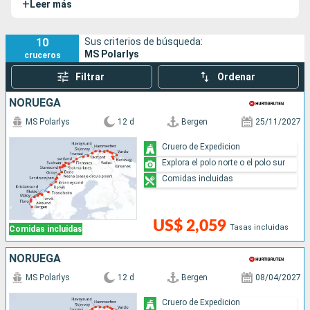
+
Leer más
cruceros realizados por este barco.
10
Sus criterios de búsqueda:
MS Polarlys
cruceros
Filtrar
Ordenar
NORUEGA
MS Polarlys
12 d
Bergen
25/11/2027
Cruero de Expedicion
Explora el polo norte o el polo sur
Comidas incluidas
US$ 2,059
Tasas incluidas
Comidas incluidas
NORUEGA
MS Polarlys
12 d
Bergen
08/04/2027
Cruero de Expedicion