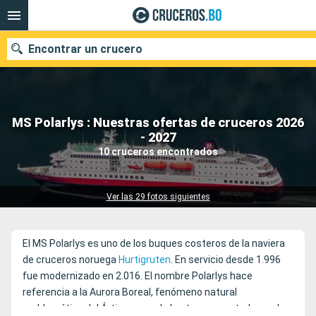
Encontrar un crucero
MS Polarlys : Nuestras ofertas de cruceros 2026
Nuestros destinos
- 2027
10 cruceros encontrados
Fecha de salida
Puertos
Compañías
Ver las 29 fotos siguientes
Buscar
El MS Polarlys es uno de los buques costeros de la naviera
de cruceros noruega
Hurtigruten
. En servicio desde 1.996
fue modernizado en 2.016. El nombre Polarlys hace
referencia a la Aurora Boreal, fenómeno natural
emblemático del Ártico y uno de los temas centrales en los