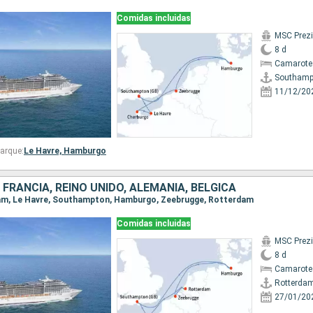
Comidas incluidas
MSC Prez
8 d
Camarote
Southamp
11/12/20
arque:
Le Havre,
Hamburgo
 FRANCIA, REINO UNIDO, ALEMANIA, BÉLGICA
rdam, Le Havre, Southampton, Hamburgo, Zeebrugge, Rotterdam
Comidas incluidas
MSC Prez
8 d
Camarote
Rotterda
27/01/20