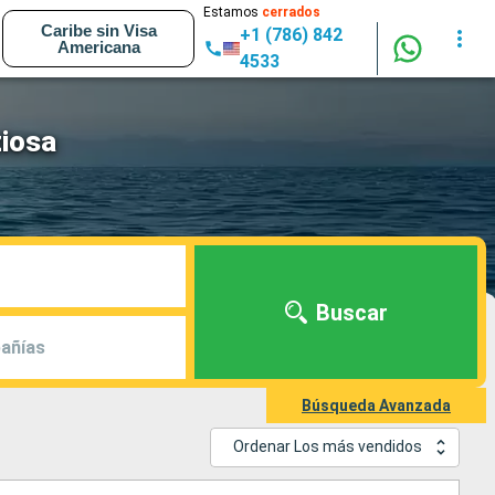
Estamos
cerrados
Caribe sin Visa
+1 (786) 842
Americana
4533
ziosa
Buscar
añías
Búsqueda Avanzada
Ordenar Los más vendidos