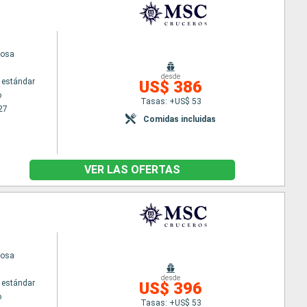
iosa
desde
 estándar
US$ 386
o
Tasas: +US$ 53
27
Comidas incluidas
VER LAS OFERTAS
iosa
desde
 estándar
US$ 396
o
Tasas: +US$ 53