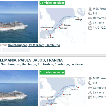
Comidas incluidas
MSC Prez
8 d
Camarote
Le Havre
14/01/20
arque:
Southampton,
Rotterdam,
Hamburgo
ALEMANIA, PAISES BAJOS, FRANCIA
re, Southampton, Hamburgo, Rotterdam, Cherburgo, Le Havre
Comidas incluidas
MSC Prez
8 d
Camarote
Le Havre
03/12/20