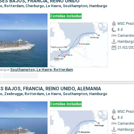
SES BAJOS, FRANCIA, REINO UNIDO
rgo, Rotterdam, Cherburgo, Le Havre, Southampton, Hamburgo
Comidas incluidas
MSC Prez
8 d
Camarote
Hamburg
21/02/20
arque:
Southampton,
Le Havre,
Rotterdam
ES BAJOS, FRANCIA, REINO UNIDO, ALEMANIA
rgo, Zeebrugge, Rotterdam, Le Havre, Southampton, Hamburgo
Comidas incluidas
MSC Prez
8 d
Camarote
Hamburg