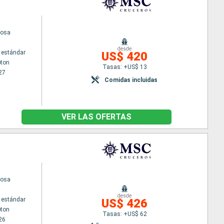
iosa
desde
 estándar
US$ 420
ton
Tasas: +US$ 13
27
Comidas incluidas
VER LAS OFERTAS
iosa
desde
 estándar
US$ 426
ton
Tasas: +US$ 62
26