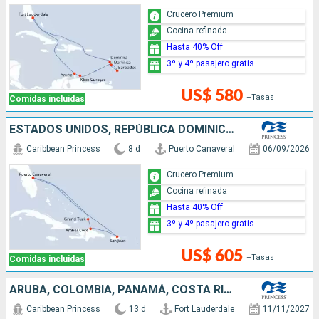
Crucero Premium
Cocina refinada
Hasta 40% Off
3º y 4º pasajero gratis
US$ 580
+Tasas
Comidas incluidas
ESTADOS UNIDOS, REPÚBLICA DOMINICANA, PUERTO RICO
Caribbean Princess
8 d
Puerto Canaveral
06/09/2026
Crucero Premium
Cocina refinada
Hasta 40% Off
3º y 4º pasajero gratis
US$ 605
+Tasas
Comidas incluidas
ARUBA, COLOMBIA, PANAMÁ, COSTA RICA, ISLAS CAIMÁN, MÉXICO, ESTADOS UNIDOS
Caribbean Princess
13 d
Fort Lauderdale
11/11/2027