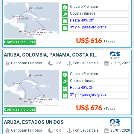
Crucero Premium
Cocina refinada
Hasta 40% Off
3º y 4º pasajero gratis
US$ 616
+Tasas
Comidas incluidas
ARUBA, COLOMBIA, PANAMÁ, COSTA RICA, MÉXICO, ESTADOS UNIDOS
Caribbean Princess
13 d
Fort Lauderdale
23/12/2027
Crucero Premium
Cocina refinada
Hasta 40% Off
3º y 4º pasajero gratis
US$ 676
+Tasas
Comidas incluidas
ARUBA, ESTADOS UNIDOS
Caribbean Princess
10 d
Fort Lauderdale
25/01/2028