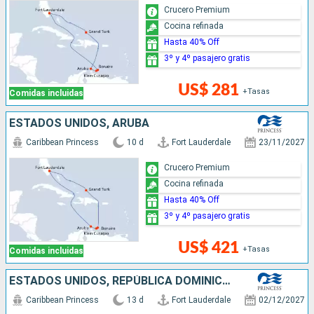
Crucero Premium
Cocina refinada
Hasta 40% Off
3º y 4º pasajero gratis
US$ 281
+Tasas
Comidas incluidas
ESTADOS UNIDOS, ARUBA
Caribbean Princess
10 d
Fort Lauderdale
23/11/2027
Crucero Premium
Cocina refinada
Hasta 40% Off
3º y 4º pasajero gratis
US$ 421
+Tasas
Comidas incluidas
ESTADOS UNIDOS, REPÚBLICA DOMINICANA, ARUBA, COLOMBIA, PANAMÁ, COSTA RICA, ISLAS CAIMÁN
Caribbean Princess
13 d
Fort Lauderdale
02/12/2027