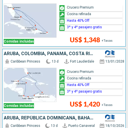
Crucero Premium
Cocina refinada
Hasta 40% Off
3º y 4º pasajero gratis
US$ 1,348
+Tasas
Comidas incluidas
ARUBA, COLOMBIA, PANAMÁ, COSTA RICA, ISLAS CAIMÁN, MÉXICO, ESTADOS UNIDOS
Caribbean Princess
13 d
Fort Lauderdale
13/01/2028
Crucero Premium
Cocina refinada
Hasta 40% Off
3º y 4º pasajero gratis
US$ 1,420
+Tasas
Comidas incluidas
ARUBA, REPÚBLICA DOMINICANA, BAHAMAS, ESTADOS UNIDOS
Caribbean Princess
13 d
Puerto Canaveral
18/10/2026