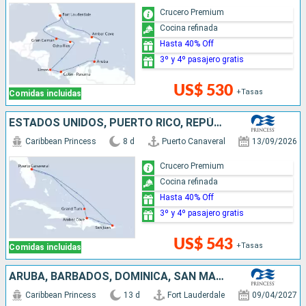
Crucero Premium
Cocina refinada
Hasta 40% Off
3º y 4º pasajero gratis
US$ 530
+Tasas
Comidas incluidas
ESTADOS UNIDOS, PUERTO RICO, REPÚBLICA DOMINICANA
Caribbean Princess
8 d
Puerto Canaveral
13/09/2026
Crucero Premium
Cocina refinada
Hasta 40% Off
3º y 4º pasajero gratis
US$ 543
+Tasas
Comidas incluidas
ARUBA, BARBADOS, DOMINICA, SAN MARTÍN, ESTADOS UNIDOS
Caribbean Princess
13 d
Fort Lauderdale
09/04/2027