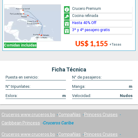
Crucero Premium
Cocina refinada
Hasta 40% Off
3º y 4º pasajero gratis
US$ 1,155
+Tasas
Comidas incluidas
Ficha Técnica
Puesta en servicio:
N° de pasajeros:
N° tripunlates:
Manga:
m
Eslora:
m
Velocidad:
Nudos
Cruceros www.cruceros.bo
Compañías
Princess Cruises
Caribbean Princess
Cruceros Caribe
Cruceros www.cruceros.bo
Compañías
Princess Cruises