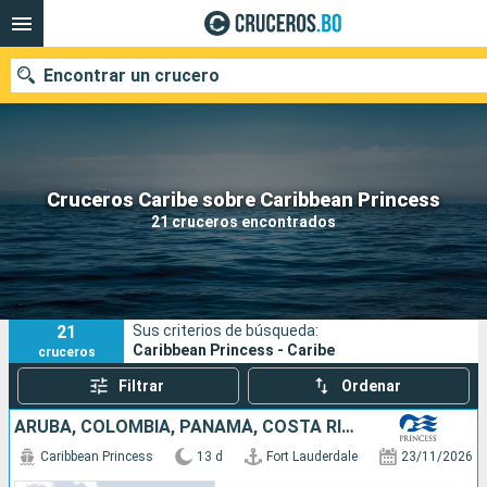
Encontrar un crucero
Nuestros destinos
Cruceros Caribe sobre Caribbean Princess
21 cruceros encontrados
Fecha de salida
Puertos
Compañías
21
Sus criterios de búsqueda:
Buscar
Caribbean Princess - Caribe
cruceros
Filtrar
Ordenar
ARUBA, COLOMBIA, PANAMÁ, COSTA RICA, BAHAMAS, ESTADOS UNIDOS
Caribbean Princess
13 d
Fort Lauderdale
23/11/2026