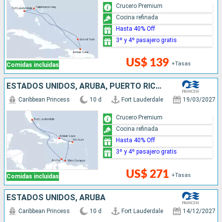
Crucero Premium
Cocina refinada
Hasta 40% Off
3º y 4º pasajero gratis
US$ 139
+Tasas
Comidas incluidas
ESTADOS UNIDOS, ARUBA, PUERTO RICO, REPÚBLICA DOMINICANA
Caribbean Princess
10 d
Fort Lauderdale
19/03/2027
Crucero Premium
Cocina refinada
Hasta 40% Off
3º y 4º pasajero gratis
US$ 271
+Tasas
Comidas incluidas
ESTADOS UNIDOS, ARUBA
Caribbean Princess
10 d
Fort Lauderdale
14/12/2027