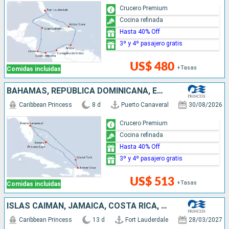
Crucero Premium
Cocina refinada
Hasta 40% Off
3º y 4º pasajero gratis
US$ 480
+Tasas
Comidas incluidas
BAHAMAS, REPÚBLICA DOMINICANA, ESTADOS UNIDOS
Caribbean Princess
8 d
Puerto Canaveral
30/08/2026
Crucero Premium
Cocina refinada
Hasta 40% Off
3º y 4º pasajero gratis
US$ 513
+Tasas
Comidas incluidas
ISLAS CAIMÁN, JAMAICA, COSTA RICA, PANAMÁ, ARUBA, REPÚBLICA DOMINICANA, ESTADOS UNIDOS
Caribbean Princess
13 d
Fort Lauderdale
28/03/2027