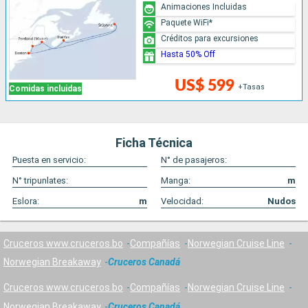
Animaciones Incluidas
Paquete WiFi*
Créditos para excursiones
Hasta 50% Off
US$ 599
+Tasas
Comidas incluidas
Ficha Técnica
Puesta en servicio:
N° de pasajeros:
N° tripunlates:
Manga:
m
Eslora:
m
Velocidad:
Nudos
Cruceros www.cruceros.bo
Compañías
Norwegian Cruise Line
Norwegian Breakaway
Cruceros Canadá
Cruceros www.cruceros.bo
Compañías
Norwegian Cruise Line
Norwegian Breakaway
Cruceros Canadá