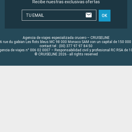
Recibe nuestras exclusivas ofertas
TU EMAIL
OK
Agencia de viajes especializada crucero – CRUISELINE
6 rue du gabian Les flots bleus MC 98 000 Monaco SAM con un capital de 150 000
contact tel : (00) 377 97 97 84 50
gencia de viajes n° 006 02 0007 – Responsabilidad civil y profesional RC RSA de
© CRUISELINE 2026 - all rights reserved