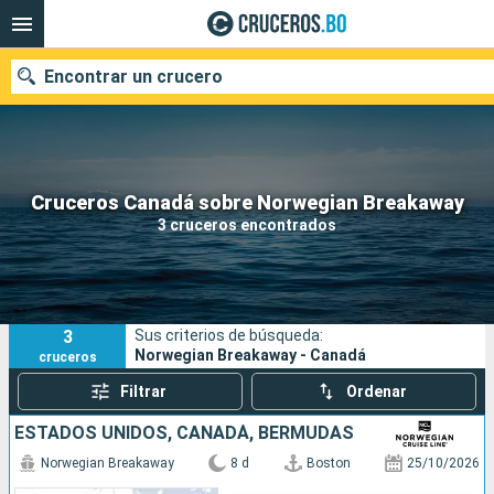
Encontrar un crucero
Nuestros destinos
Cruceros Canadá sobre Norwegian Breakaway
3 cruceros encontrados
Fecha de salida
Puertos
Compañías
3
Sus criterios de búsqueda:
Buscar
Norwegian Breakaway - Canadá
cruceros
Filtrar
Ordenar
ESTADOS UNIDOS, CANADÁ, BERMUDAS
Norwegian Breakaway
8 d
Boston
25/10/2026