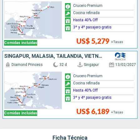
Crucero Premium
Cocina refinada
Hasta 40% Off
3º y 4º pasajero gratis
US$ 5,279
+Tasas
Comidas incluidas
SINGAPUR, MALASIA, TAILANDIA, VIETNAM, CHINA, TAIWÁN, JAPÓN
Diamond Princess
32 d
Singapur
13/02/2027
Crucero Premium
Cocina refinada
Hasta 40% Off
3º y 4º pasajero gratis
US$ 6,189
+Tasas
Comidas incluidas
Ficha Técnica