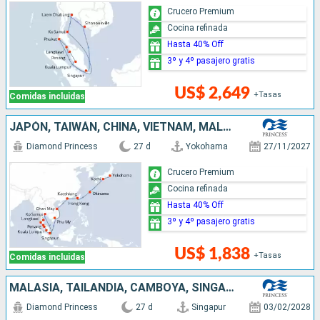
Crucero Premium
Cocina refinada
Hasta 40% Off
3º y 4º pasajero gratis
US$ 2,649
+Tasas
Comidas incluidas
JAPÓN, TAIWÁN, CHINA, VIETNAM, MALASIA, TAILANDIA, SINGAPUR
Diamond Princess
27 d
Yokohama
27/11/2027
Crucero Premium
Cocina refinada
Hasta 40% Off
3º y 4º pasajero gratis
US$ 1,838
+Tasas
Comidas incluidas
MALASIA, TAILANDIA, CAMBOYA, SINGAPUR, VIETNAM, CHINA, TAIWÁN, JAPÓN
Diamond Princess
27 d
Singapur
03/02/2028