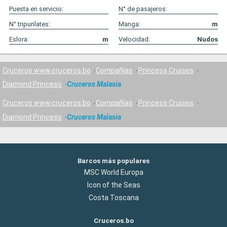
Puesta en servicio:
N° de pasajeros:
N° tripunlates:
Manga:
m
Eslora:
m
Velocidad:
Nudos
Cruceros www.cruceros.bo
Compañías
Princess Cruises
Diamond Princess
Cruceros Malasia
Cruceros www.cruceros.bo
Compañías
Princess Cruises
Diamond Princess
Cruceros Malasia
Barcos más populares
MSC World Europa
Icon of the Seas
Costa Toscana
Cruceros.bo