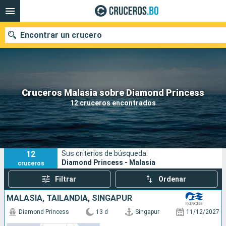
Encontrar un crucero
Nuestros destinos
Cruceros Malasia sobre Diamond Princess
12 cruceros encontrados
Fecha de salida
Puertos
Compañías
12
Sus criterios de búsqueda:
Buscar
Diamond Princess - Malasia
cruceros
Filtrar
Ordenar
MALASIA, TAILANDIA, SINGAPUR
Diamond Princess
13 d
Singapur
11/12/2027