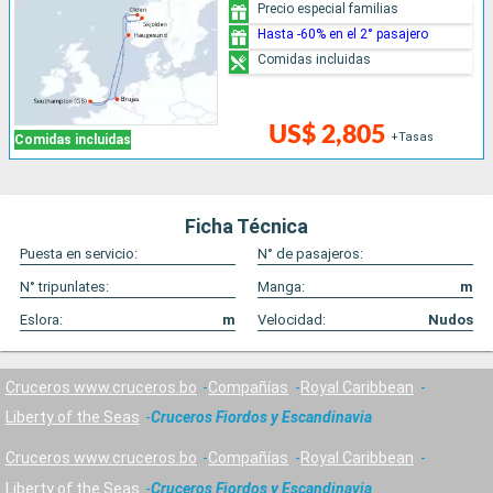
Precio especial familias
Hasta -60% en el 2° pasajero
Comidas incluidas
US$ 2,805
+Tasas
Comidas incluidas
Ficha Técnica
Puesta en servicio:
N° de pasajeros:
N° tripunlates:
Manga:
m
Eslora:
m
Velocidad:
Nudos
Cruceros www.cruceros.bo
Compañías
Royal Caribbean
Liberty of the Seas
Cruceros Fiordos y Escandinavia
Cruceros www.cruceros.bo
Compañías
Royal Caribbean
Liberty of the Seas
Cruceros Fiordos y Escandinavia