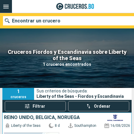
Encontrar un crucero
Cruceros Fiordos y Escandinavia sobre Liberty
Nuestros destinos
of the Seas
1 cruceros encontrados
Fecha de salida
Puertos
Compañías
1
Sus criterios de búsqueda:
Buscar
Liberty of the Seas - Fiordos y Escandinavia
cruceros
Filtrar
Ordenar
REINO UNIDO, BÉLGICA, NORUEGA
Liberty of the Seas
8 d
Southampton
16/08/2026