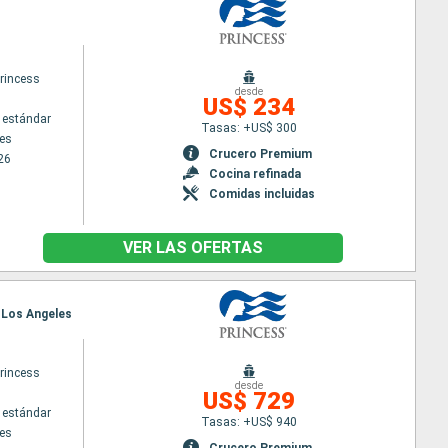
rincess
desde
US$ 234
 estándar
Tasas: +US$ 300
es
Crucero Premium
26
Cocina refinada
Comidas incluidas
VER LAS OFERTAS
, Los Angeles
rincess
desde
US$ 729
 estándar
Tasas: +US$ 940
es
Crucero Premium