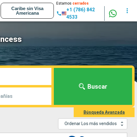
Estamos
cerrados
Caribe sin Visa
+1 (786) 842
Americana
4533
incess
Buscar
añías
Búsqueda Avanzada
Ordenar Los más vendidos