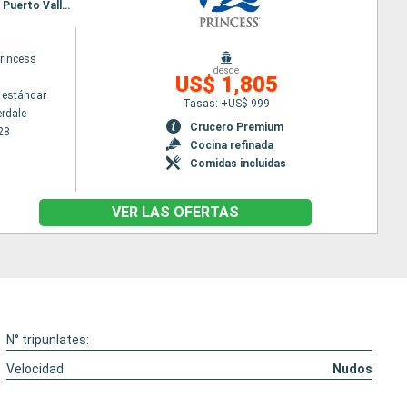
Itinerario : Fort Lauderdale, Aruba, Gatun, Fuerte amador, Puntarenas, Puerto Chiapas, Huatulco, Puerto Vallarta, Los Angeles
rincess
desde
US$ 1,805
 estándar
Tasas: +US$ 999
erdale
Crucero Premium
28
Cocina refinada
Comidas incluidas
VER LAS OFERTAS
N° tripunlates:
Velocidad:
Nudos