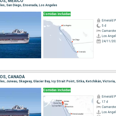
OS, MÉXICO
eles, San Diego, Ensenada, Los Angeles
Comidas incluidas
Emerald P
5 d
Camarote
Los Angel
24/11/20
OS, CANADÁ
eles, Juneau, Skagway, Glacier Bay, Icy Strait Point, Sitka, Ketchikán, Victoria
Comidas incluidas
Emerald P
17 d
Camarote
Los Angel