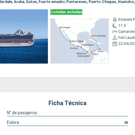
Comidas incluidas
Emerald P
17 d
Camarote
Fort Laud
22/04/20
Ficha Técnica
N° de pasajeros:
Eslora:
m