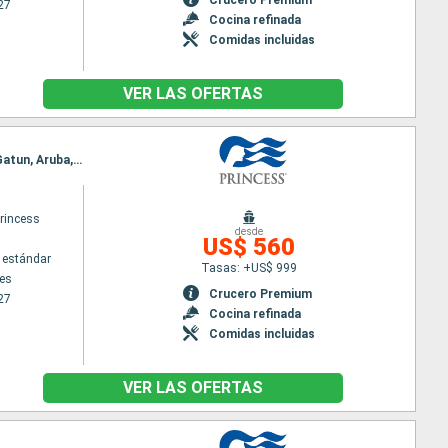
27
Cocina refinada
Comidas incluidas
VER LAS OFERTAS
Itinerario : Los Angeles, Puerto Vallarta, Huatulco, Puerto Quetzal, Puntarenas, Fuerte amador, Gatun, Aruba, Fort Lauderdale
rincess
desde
US$ 560
 estándar
Tasas: +US$ 999
es
Crucero Premium
27
Cocina refinada
Comidas incluidas
VER LAS OFERTAS