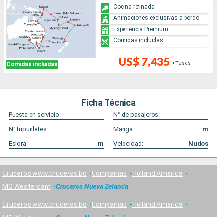
Cocina refinada
Animaciones exclusivas a bordo
Experiencia Premium
Comidas incluidas
US$ 7,435
+Tasas
Comidas incluidas
Ficha Técnica
Puesta en servicio:
N° de pasajeros:
N° tripunlates:
Manga:
m
Eslora:
m
Velocidad:
Nudos
Cruceros www.cruceros.bo
Compañías
Holland America
MS Westerdam
Cruceros Nueva Zelanda
Cruceros www.cruceros.bo
Compañías
Holland America