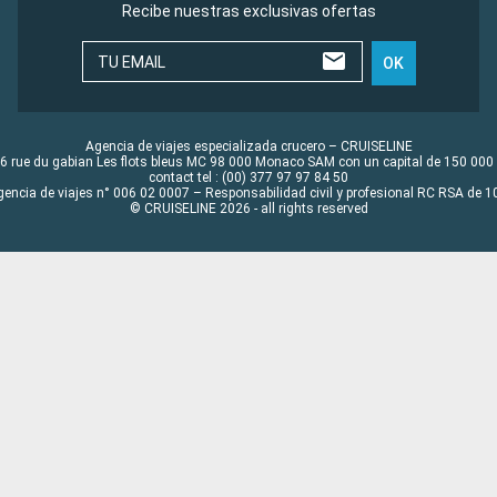
Recibe nuestras exclusivas ofertas
TU EMAIL
OK
Agencia de viajes especializada crucero – CRUISELINE
6 rue du gabian Les flots bleus MC 98 000 Monaco SAM con un capital de 150 000
contact tel : (00) 377 97 97 84 50
gencia de viajes n° 006 02 0007 – Responsabilidad civil y profesional RC RSA de
© CRUISELINE 2026 - all rights reserved