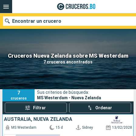
Encontrar un crucero
Nuestros destinos
Cruceros Nueva Zelanda sobre MS Westerdam
7 cruceros encontrados
Fecha de salida
Puertos
Compañías
7
Sus criterios de búsqueda:
Buscar
MS Westerdam - Nueva Zelanda
cruceros
Filtrar
Ordenar
AUSTRALIA, NUEVA ZELANDA
MS Westerdam
15 d
Sidney
13/02/2028