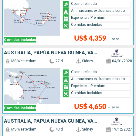
Cocina refinada
Animaciones exclusivas a bordo
Experiencia Premium
Comidas incluidas
US$ 4,359
+Tasas
Comidas incluidas
AUSTRALIA, PAPÚA NUEVA GUINEA, VANUATU, FIDJI (ISLAS), TONGA, NUEVA ZELANDA
MS Westerdam
27 d
Sidney
04/01/2028
Cocina refinada
Animaciones exclusivas a bordo
Experiencia Premium
Comidas incluidas
US$ 4,650
+Tasas
Comidas incluidas
AUSTRALIA, PAPÚA NUEVA GUINEA, VANUATU, FIDJI (ISLAS), TONGA, NUEVA ZELANDA
MS Westerdam
43 d
Sidney
19/12/2027