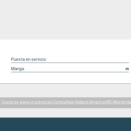
Puesta en servicio:
Manga:
m
Cruceros www.cruceros.bo
Compañías
Holland America
MS Westerd