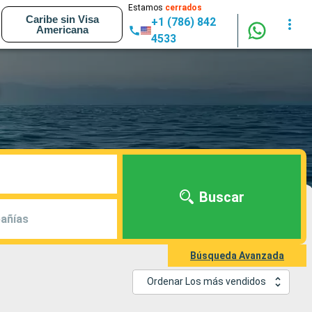
Estamos
cerrados
Caribe sin Visa
+1 (786) 842
Americana
4533
Buscar
añías
Búsqueda Avanzada
Ordenar Los más vendidos