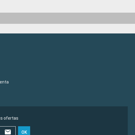
venta
as ofertas
OK