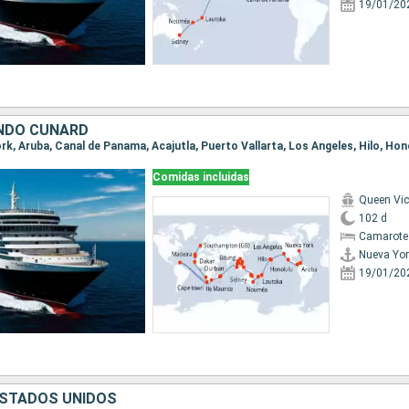
19/01/20
NDO CUNARD
Comidas incluidas
Queen Vic
102 d
Camarote
Nueva Yor
19/01/20
 ESTADOS UNIDOS