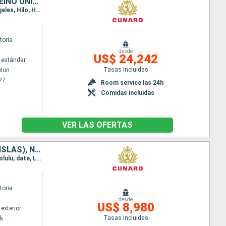
MAURICE, SUDAFRICA, ESTADOS UNIDOS, ARUBA, PORTUGAL, PANAMÁ, REINO UNIDO, SALVADOR, MÉXICO, FRANCIA, FIDJI (ISLAS), NUEVA CALEDONIA, AUSTRALIA, INDONESIA, FILIPINAS, CHINA, VIETNAM, SINGAPUR, NAMIBIA,
Itinerario : Southampton, Nueva York, Aruba, Canal de Panama, Acajutla, Puerto Vallarta, Los Angeles, Hilo, Honolulu, date, Lautoka, Nouméa, Sidney, Airlie Beach, Townsville, Cairns, Bitung, Puerto Princesa, Manila, Hong Kong, Chan May, Nha Trang, Phu My, Singapur, Ile Maurice, Isla de la Reunion, Durban, Puerto Elizabeth, Ciudad del Cabo, Walvis Bay, Dakar, Santa Cruz de Tenerife, Madeira, Southampton
toria
desde
US$ 24,242
 estándar
Tasas incluidas
ton
27
Room service las 24h
Comidas incluidas
VER LAS OFERTAS
ARUBA, PANAMÁ, SALVADOR, MÉXICO, ESTADOS UNIDOS, FRANCIA, FIDJI (ISLAS), NUEVA CALEDONIA, AUSTRALIA
Itinerario : Nueva York, Aruba, Canal de Panama, Acajutla, Puerto Vallarta, Los Angeles, Hilo, Honolulu, date, Lautoka, Nouméa, Sidney
toria
desde
US$ 8,980
exterior
Tasas incluidas
k