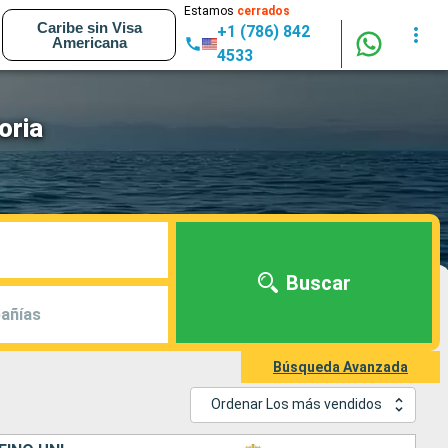
Estamos
cerrados
Caribe sin Visa
+1 (786) 842
Americana
4533
oria
Buscar
añías
Búsqueda Avanzada
Ordenar Los más vendidos