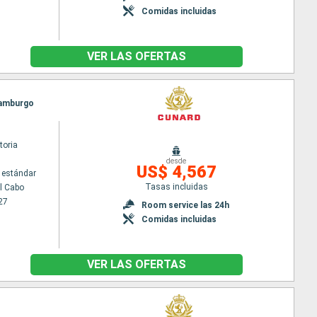
Comidas incluidas
VER LAS OFERTAS
 Hamburgo
toria
desde
US$ 4,567
 estándar
Tasas incluidas
l Cabo
27
Room service las 24h
Comidas incluidas
VER LAS OFERTAS