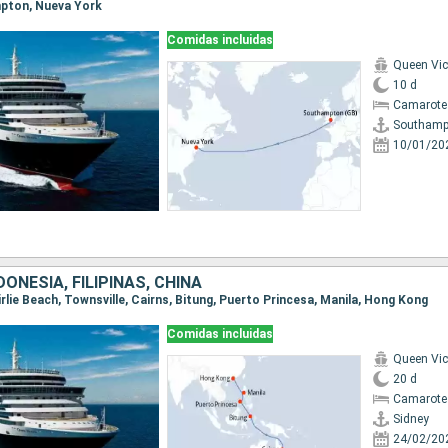
mpton, Nueva York
Comidas incluidas
Queen Vic
10 d
Camarote
Southamp
10/01/20
DONESIA, FILIPINAS, CHINA
 Airlie Beach, Townsville, Cairns, Bitung, Puerto Princesa, Manila, Hong Kong
Comidas incluidas
Queen Vic
20 d
Camarote
Sidney
24/02/20