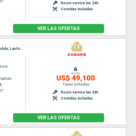
27
Room service las 24h
Comidas incluidas
VER LAS OFERTAS
Itinerario : Nueva York, Aruba, Canal de Panama, Acajutla, Puerto Vallarta, Los Angeles, Hilo, Honolulu, Lautoka, Nouméa, Sidney, Airlie Beach, Townsville, Cairns, Bitung, Puerto Princesa, Manila, Hong Kong, Chan May, Nha Trang, Phu My, Singapur, Ile Maurice, Isla de la Reunion, Durban, Port Elizabeth St Vincent, Cape town, Walvis Bay, Dakar, Santa Cruz de Tenerife, Madeira, Southampton
toria
desde
US$ 49,100
 balcón
Tasas incluidas
k
27
Room service las 24h
Comidas incluidas
VER LAS OFERTAS