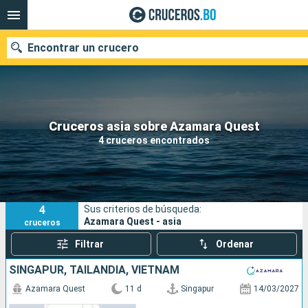
Encontrar un crucero
Nuestros destinos
Cruceros asia sobre Azamara Quest
4 cruceros encontrados
Fecha de salida
Puertos
Compañías
4
Sus criterios de búsqueda:
Buscar
Azamara Quest - asia
cruceros
Filtrar
Ordenar
SINGAPUR, TAILANDIA, VIETNAM
Azamara Quest
11 d
Singapur
14/03/2027