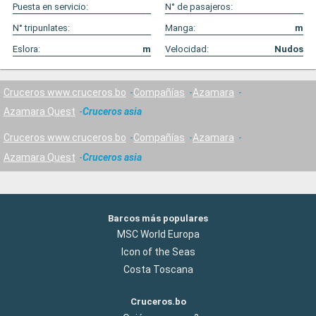
Puesta en servicio:
N° de pasajeros:
N° tripunlates:
Manga:
m
Eslora:
m
Velocidad:
Nudos
Cruceros www.cruceros.bo
Compañías
Azamara
Azamara Quest
Cruceros asia
Cruceros www.cruceros.bo
Compañías
Azamara
Azamara Quest
Cruceros asia
Barcos más populares
MSC World Europa
Icon of the Seas
Costa Toscana
Cruceros.bo