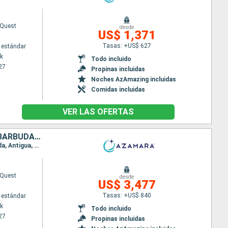
Quest
desde
US$ 1,371
Tasas: +US$ 627
 estándar
k
Todo incluido
27
Propinas incluidas
Noches AzAmazing incluidas
Comidas incluidas
VER LAS OFERTAS
REINO UNIDO, SAN MARTÍN, PUERTO RICO, ESTADOS UNIDOS, ANTIGUA Y BARBUDA, SAN VINCENT Y LAS GRANADINAS, GRENADA, TRINIDAD Y TOBAGO, BARBADOS
Itinerario : Nueva York, Hamilton, Philipsburg, Road Town, San Juan, Charlotte Amalie, Virgin Gorda, Antigua, Saint-Pierre (Martinique), Port Elisabeth st vincent, Grenada, Scarborough, Bridgetown
Quest
desde
US$ 3,477
Tasas: +US$ 840
 estándar
k
Todo incluido
27
Propinas incluidas