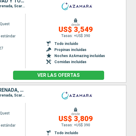
ANTIGUA Y BARBUDA, SAN VINCENT Y LAS GRANADINAS, GRENADA, TRINIDAD Y TOBAGO, BARBADOS, SANTA LUCIA, DOMINICA, SAN MARTÍN, ESTADOS UNIDOS, PUERTO RICO
Itinerario : San Juan, Virgin Gorda, Antigua, Saint-Pierre (Martinique), Port Elisabeth st vincent, Grenada, Scarborough, Bridgetown, Castries, Roseau, Basseterre (St Kitts), Charlestown, Philipsburg, Charlotte Amalie, San Juan
Quest
desde
US$ 3,549
Tasas: +US$ 390
 estándar
Todo incluido
27
Propinas incluidas
Noches AzAmazing incluidas
Comidas incluidas
VER LAS OFERTAS
PUERTO RICO, ANTIGUA Y BARBUDA, SAN VINCENT Y LAS GRANADINAS, GRENADA, TRINIDAD Y TOBAGO, BARBADOS, SANTA LUCIA, DOMINICA, SAN MARTÍN
Itinerario : San Juan, Virgin Gorda, Antigua, Saint-Pierre (Martinique), Port Elisabeth st vincent, Grenada, Scarborough, Bridgetown, Castries, Roseau, Basseterre (St Kitts), Charlestown, Philipsburg, Road Town, San Juan
Quest
desde
US$ 3,809
Tasas: +US$ 390
 estándar
Todo incluido