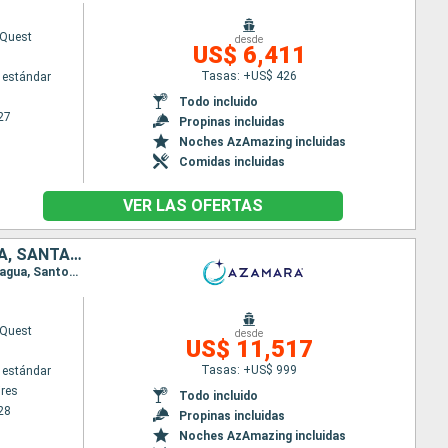
Quest
desde
US$ 6,411
Tasas: +US$ 426
 estándar
Todo incluido
27
Propinas incluidas
Noches AzAmazing incluidas
Comidas incluidas
VER LAS OFERTAS
ARGENTINA, URUGUAY, BRASIL, TRINIDAD Y TOBAGO, BARBADOS, GRENADA, SANTA LUCIA, DOMINICA, SAN MARTÍN, ESTADOS UNIDOS
Itinerario : Buenos Aires, Montevideo, Rio Grande do Sul, Porto Belo, Sao Francisco do sul, Paranagua, Santos, Ilhabella, Parati, Rio de Janeiro, Salvador de Bahia, Natal, Belem, Isla Real, Scarborough, Bridgetown, Grenada, Castries, Saint-Pierre (Martinique), Roseau, Philipsburg, Road Town, Miami
Quest
desde
US$ 11,517
Tasas: +US$ 999
 estándar
res
Todo incluido
28
Propinas incluidas
Noches AzAmazing incluidas