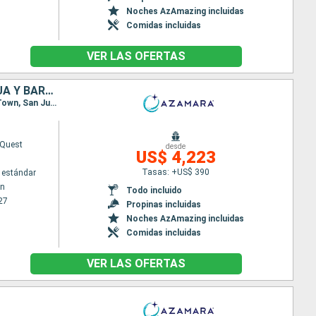
Noches AzAmazing incluidas
Comidas incluidas
VER LAS OFERTAS
BARBADOS, SANTA LUCIA, DOMINICA, SAN MARTÍN, PUERTO RICO, ANTIGUA Y BARBUDA, REINO UNIDO, SAN VINCENT Y LAS GRANADINAS, GRENADA, TRINIDAD Y TOBAGO
Itinerario : Bridgetown, Castries, Roseau, Basseterre (St Kitts), Charlestown, Philipsburg, Road Town, San Juan, Virgin Gorda, Antigua, Portsmouth, Port Elisabeth st vincent, Grenada, Scarborough, Bridgetown
Quest
desde
US$ 4,223
Tasas: +US$ 390
 estándar
wn
Todo incluido
27
Propinas incluidas
Noches AzAmazing incluidas
Comidas incluidas
VER LAS OFERTAS