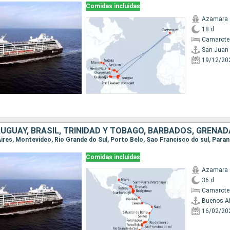
Comidas incluidas
Azamara 
18 d
Camarote
San Juan
19/12/20
Comidas incluidas
Azamara 
36 d
Camarote
Buenos Ai
16/02/20