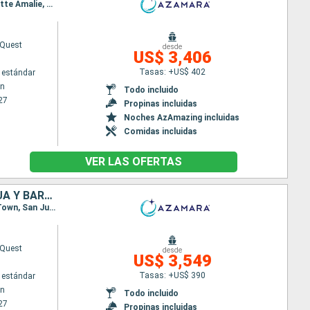
Itinerario : Bridgetown, Castries, Roseau, Basseterre (St Kitts), Charlestown, Philipsburg, Charlotte Amalie, San Juan, Virgin Gorda, Antigua, Saint-Pierre (Martinique), Port Elisabeth st vincent, Grenada, Scarborough, Bridgetown
Quest
desde
US$ 3,406
Tasas: +US$ 402
 estándar
wn
Todo incluido
27
Propinas incluidas
Noches AzAmazing incluidas
Comidas incluidas
VER LAS OFERTAS
BARBADOS, SANTA LUCIA, DOMINICA, SAN MARTÍN, PUERTO RICO, ANTIGUA Y BARBUDA, SAN VINCENT Y LAS GRANADINAS, GRENADA, TRINIDAD Y TOBAGO
Itinerario : Bridgetown, Castries, Roseau, Basseterre (St Kitts), Charlestown, Philipsburg, Road Town, San Juan, Virgin Gorda, Antigua, Saint-Pierre (Martinique), Port Elisabeth st vincent, Grenada, Scarborough, Bridgetown
Quest
desde
US$ 3,549
Tasas: +US$ 390
 estándar
wn
Todo incluido
27
Propinas incluidas