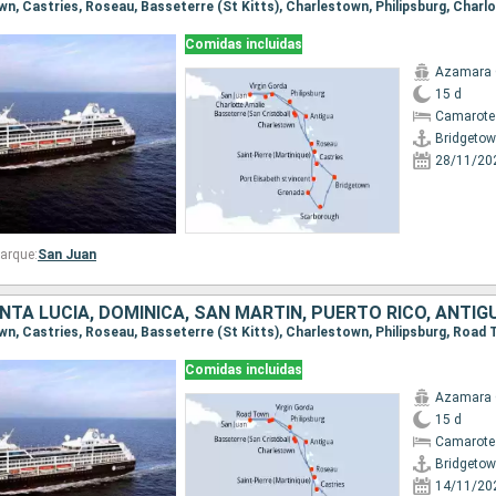
Comidas incluidas
Azamara 
15 d
Camarote
Bridgeto
28/11/20
arque:
San Juan
Comidas incluidas
Azamara 
15 d
Camarote
Bridgeto
14/11/20