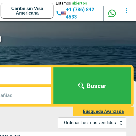
Estamos
abiertos
Caribe sin Visa
+1 (786) 842
Americana
4533
t
Buscar
añías
Búsqueda Avanzada
Ordenar Los más vendidos