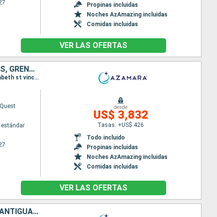
27
Propinas incluidas
Noches AzAmazing incluidas
Comidas incluidas
VER LAS OFERTAS
ESTADOS UNIDOS, ANTIGUA Y BARBUDA, SAN VINCENT Y LAS GRANADINAS, GRENADA, TRINIDAD Y TOBAGO, BARBADOS, SANTA LUCIA, DOMINICA, SAN MARTÍN, PUERTO RICO
Itinerario : San Juan, Charlotte Amalie, Virgin Gorda, Antigua, Saint-Pierre (Martinique), Port Elisabeth st vincent, Grenada, Scarborough, Bridgetown, Castries, Roseau, Basseterre (St Kitts), Charlestown, Philipsburg, Road Town, San Juan
Quest
desde
US$ 3,832
Tasas: +US$ 426
 estándar
Todo incluido
27
Propinas incluidas
Noches AzAmazing incluidas
Comidas incluidas
VER LAS OFERTAS
SANTA LUCIA, DOMINICA, SAN MARTÍN, ESTADOS UNIDOS, PUERTO RICO, ANTIGUA Y BARBUDA, SAN VINCENT Y LAS GRANADINAS, GRENADA, TRINIDAD Y TOBAGO, BARBADOS