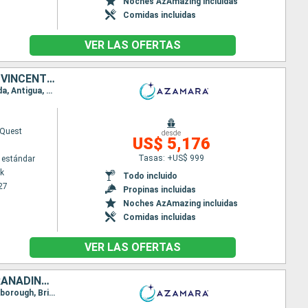
Noches AzAmazing incluidas
Comidas incluidas
VER LAS OFERTAS
REINO UNIDO, SAN MARTÍN, ESTADOS UNIDOS, ANTIGUA Y BARBUDA, SAN VINCENT Y LAS GRANADINAS, GRENADA, TRINIDAD Y TOBAGO, BARBADOS, SANTA LUCIA, DOMINICA, PUERTO RICO
Itinerario : Nueva York, Hamilton, Philipsburg, Road Town, San Juan, Charlotte Amalie, Virgin Gorda, Antigua, Saint-Pierre (Martinique), Port Elisabeth st vincent, Grenada, Scarborough, Bridgetown, Castries, Roseau, Basseterre (St Kitts), Charlestown, Philipsburg, Road Town, San Juan
Quest
desde
US$ 5,176
Tasas: +US$ 999
 estándar
k
Todo incluido
27
Propinas incluidas
Noches AzAmazing incluidas
Comidas incluidas
VER LAS OFERTAS
PUERTO RICO, ANTIGUA Y BARBUDA, REINO UNIDO, SAN VINCENT Y LAS GRANADINAS, GRENADA, TRINIDAD Y TOBAGO, BARBADOS, ARUBA, REPÚBLICA DOMINICANA, BAHAMAS, ESTADOS UNIDOS
Itinerario : San Juan, Virgin Gorda, Antigua, Portsmouth, Port Elisabeth st vincent, Grenada, Scarborough, Bridgetown, Kralendjik (Bonaire), Willemstad(Curaçao), Oranjestad (Aruba), Puerto Plata, Nassau, Miami