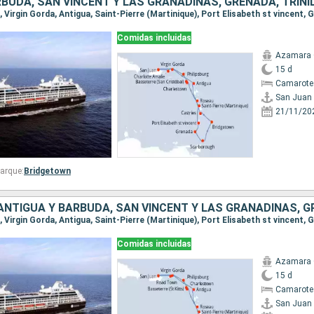
Comidas incluidas
Azamara 
15 d
Camarote
San Juan
21/11/20
arque:
Bridgetown
Comidas incluidas
Azamara 
15 d
Camarote
San Juan