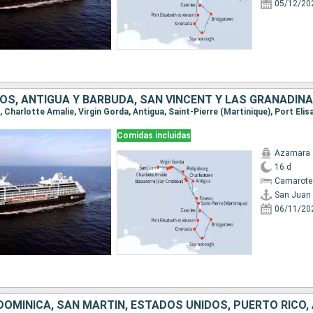
05/12/20
Comidas incluidas
Azamara 
16 d
Camarote
San Juan
06/11/20