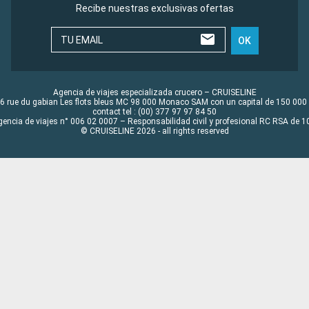
Recibe nuestras exclusivas ofertas
TU EMAIL
OK
Agencia de viajes especializada crucero – CRUISELINE
6 rue du gabian Les flots bleus MC 98 000 Monaco SAM con un capital de 150 000
contact tel : (00) 377 97 97 84 50
gencia de viajes n° 006 02 0007 – Responsabilidad civil y profesional RC RSA de
© CRUISELINE 2026 - all rights reserved