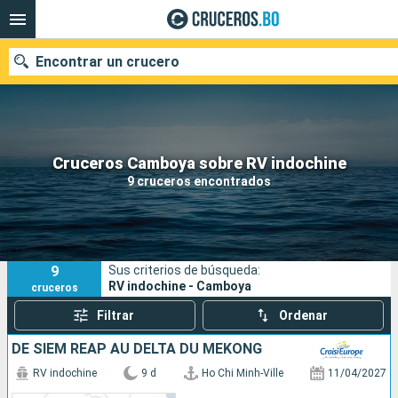
Encontrar un crucero
Nuestros destinos
Cruceros Camboya sobre RV indochine
9 cruceros encontrados
Fecha de salida
Puertos
Compañías
9
Sus criterios de búsqueda:
Buscar
RV indochine - Camboya
cruceros
Filtrar
Ordenar
DE SIEM REAP AU DELTA DU MÉKONG
RV indochine
9 d
Ho Chi Minh-Ville
11/04/2027