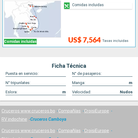
Comidas incluidas
US$ 7,564
Tasas incluidas
Comidas incluidas
Ficha Técnica
Puesta en servicio:
N° de pasajeros:
N° tripunlates:
Manga:
m
Eslora:
m
Velocidad:
Nudos
Cruceros www.cruceros.bo
Compañías
CroisiEurope
RV indochine
Cruceros Camboya
Cruceros www.cruceros.bo
Compañías
CroisiEurope