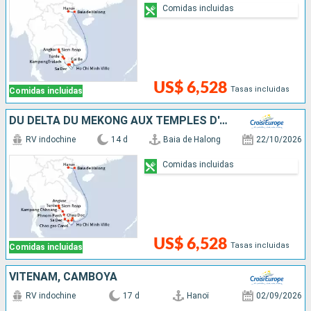
Comidas incluidas
US$ 6,528
Tasas incluidas
Comidas incluidas
DU DELTA DU MÉKONG AUX TEMPLES D'ANGKOR, HANOÏ ET LA BAIE D'ALONG (FORMULE PORT/PORT)
RV indochine
14 d
Baia de Halong
22/10/2026
Comidas incluidas
US$ 6,528
Tasas incluidas
Comidas incluidas
VITENAM, CAMBOYA
RV indochine
17 d
Hanoï
02/09/2026