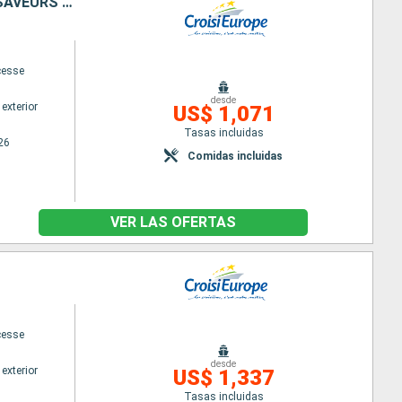
LA LOIRE : ENTRE IMMERSION CULTURELLE, FOLKLORE TRADITIONNEL ET SAVEURS LOCALES
cesse
desde
exterior
US$ 1,071
Tasas incluidas
26
Comidas incluidas
VER LAS OFERTAS
cesse
desde
exterior
US$ 1,337
Tasas incluidas