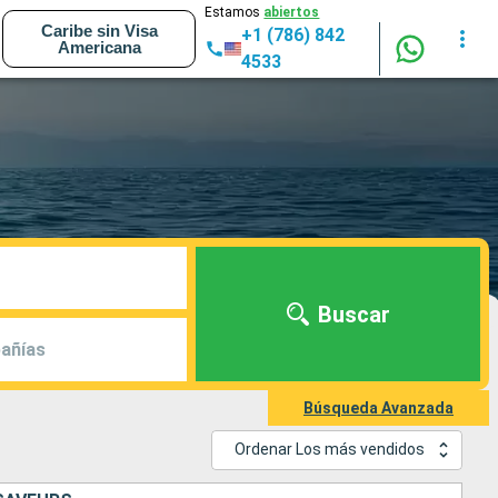
Estamos
abiertos
Caribe sin Visa
+1 (786) 842
Americana
4533
Buscar
añías
Búsqueda Avanzada
Ordenar Los más vendidos