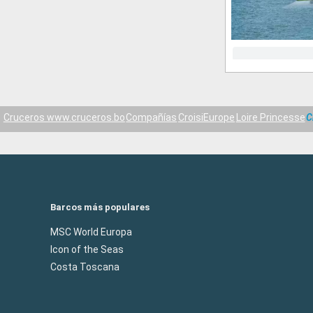
Cruceros www.cruceros.bo
Compañías
CroisiEurope
Loire Princesse
C
Barcos más populares
MSC World Europa
Icon of the Seas
Costa Toscana