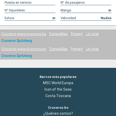
Puesta en servicio:
N° de pasajeros:
N° tripunlates:
Manga:
m
Eslora:
m
Velocidad:
Nudos
Cruceros www.cruceros.bo
Compañías
Ponant
Le Lyrial
Cruceros Spitzberg
Cruceros www.cruceros.bo
Compañías
Ponant
Le Lyrial
Cruceros Spitzberg
Barcos más populares
MSC World Europa
Icon of the Seas
Costa Toscana
Cruceros.bo
¿Quiénes somos?