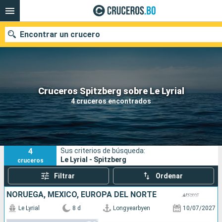
Encontrar un crucero
Nuestros destinos
Cruceros Spitzberg sobre Le Lyrial
4 cruceros encontrados
Fecha de salida
Puertos
Compañías
4
Sus criterios de búsqueda:
Buscar
Le Lyrial - Spitzberg
cruceros
Filtrar
Ordenar
NORUEGA, MÉXICO, EUROPA DEL NORTE
Le Lyrial
8 d
Longyearbyen
10/07/2027