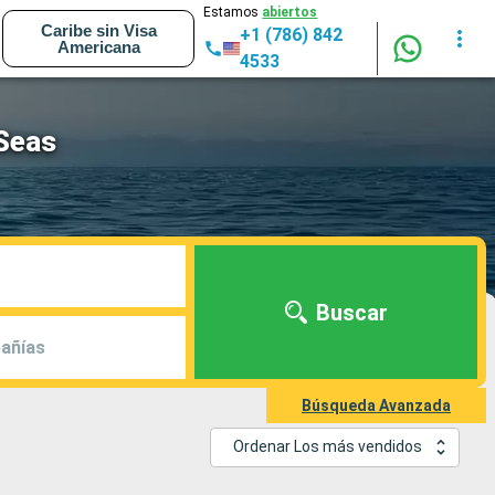
Estamos
abiertos
Caribe sin Visa
+1 (786) 842
Americana
4533
 Seas
Buscar
añías
Búsqueda Avanzada
Ordenar Los más vendidos