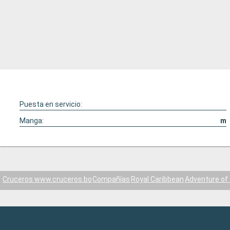
Puesta en servicio:
Manga:
m
Cruceros www.cruceros.bo
Compañías
Royal Caribbean
Adventure of