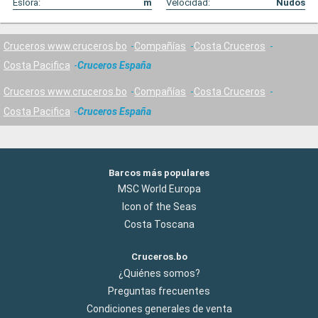
Eslora:
m
Velocidad:
Nudos
Cruceros www.cruceros.bo
Compañías
Costa Cruceros
Costa Pacifica
Cruceros España
Cruceros www.cruceros.bo
Compañías
Costa Cruceros
Costa Pacifica
Cruceros España
Barcos más populares
MSC World Europa
Icon of the Seas
Costa Toscana
Cruceros.bo
¿Quiénes somos?
Preguntas frecuentes
Condiciones generales de venta