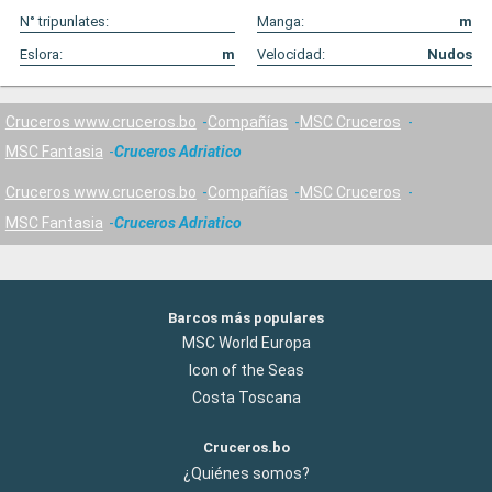
N° tripunlates:
Manga:
m
Eslora:
m
Velocidad:
Nudos
Cruceros www.cruceros.bo
Compañías
MSC Cruceros
MSC Fantasia
Cruceros Adriatico
Cruceros www.cruceros.bo
Compañías
MSC Cruceros
MSC Fantasia
Cruceros Adriatico
Barcos más populares
MSC World Europa
Icon of the Seas
Costa Toscana
Cruceros.bo
¿Quiénes somos?