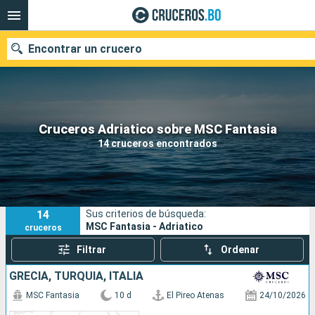
Encontrar un crucero
Nuestros destinos
Cruceros Adriatico sobre MSC Fantasia
14 cruceros encontrados
Fecha de salida
Puertos
Compañías
14
Sus criterios de búsqueda:
Buscar
MSC Fantasia - Adriatico
cruceros
Filtrar
Ordenar
GRECIA, TURQUÍA, ITALIA
MSC Fantasia
10 d
El Pireo Atenas
24/10/2026