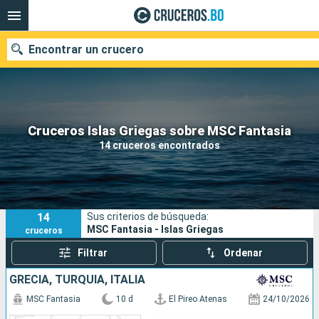
Encontrar un crucero
Nuestros destinos
Cruceros Islas Griegas sobre MSC Fantasia
14 cruceros encontrados
Fecha de salida
Puertos
Compañías
14
Sus criterios de búsqueda:
Buscar
MSC Fantasia - Islas Griegas
cruceros
Filtrar
Ordenar
GRECIA, TURQUÍA, ITALIA
MSC Fantasia
10 d
El Pireo Atenas
24/10/2026