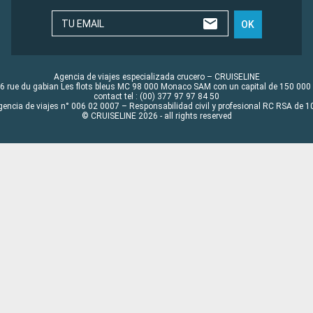
TU EMAIL
OK
Agencia de viajes especializada crucero – CRUISELINE
6 rue du gabian Les flots bleus MC 98 000 Monaco SAM con un capital de 150 000
contact tel : (00) 377 97 97 84 50
gencia de viajes n° 006 02 0007 – Responsabilidad civil y profesional RC RSA de
© CRUISELINE 2026 - all rights reserved