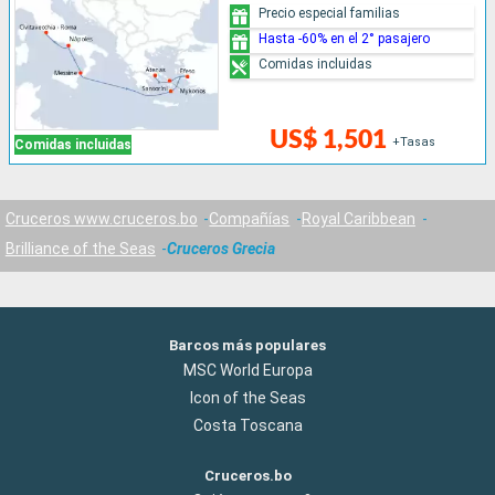
Precio especial familias
Hasta -60% en el 2° pasajero
Comidas incluidas
US$ 1,501
+Tasas
Comidas incluidas
Cruceros www.cruceros.bo
Compañías
Royal Caribbean
Brilliance of the Seas
Cruceros Grecia
Barcos más populares
MSC World Europa
Icon of the Seas
Costa Toscana
Cruceros.bo