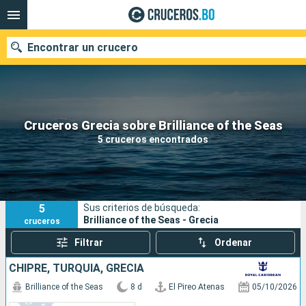
Encontrar un crucero
Nuestros destinos
Cruceros Grecia sobre Brilliance of the Seas
5 cruceros encontrados
Fecha de salida
Puertos
Compañías
5
Sus criterios de búsqueda:
Buscar
Brilliance of the Seas - Grecia
cruceros
Filtrar
Ordenar
CHIPRE, TURQUÍA, GRECIA
Brilliance of the Seas
8 d
El Pireo Atenas
05/10/2026