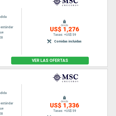
ndida
desde
 estándar
US$ 1,276
ue
Tasas: +US$ 59
28
Comidas incluidas
VER LAS OFERTAS
ndida
desde
 estándar
US$ 1,336
ue
Tasas: +US$ 59
28