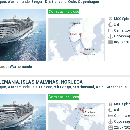
ague, Warnemunde, Bergen, Kristiansand, Oslo, Copenhague
Comidas incluidas
MSC Sple
8 d
Camarote
Copenhag
08/07/20
arque:
Warnemunde
LEMANIA, ISLAS MALVINAS, NORUEGA
ague, Warnemunde, Isla Trinidad, Vik I Sogn, Kristiansand, Oslo, Copenhague
Comidas incluidas
MSC Sple
8 d
Camarote
Copenhag
22/07/20