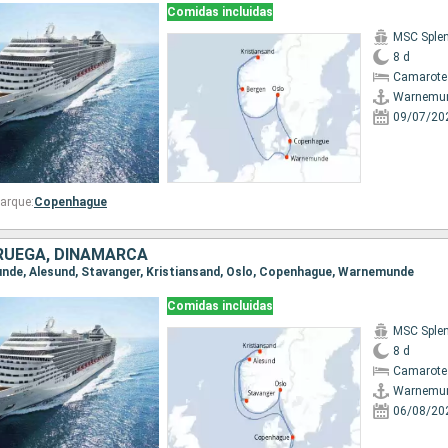
Comidas incluidas
MSC Sple
8 d
Camarote
Warnemu
09/07/20
arque:
Copenhague
RUEGA, DINAMARCA
unde, Alesund, Stavanger, Kristiansand, Oslo, Copenhague, Warnemunde
Comidas incluidas
MSC Sple
8 d
Camarote
Warnemu
06/08/20