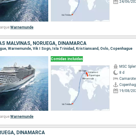
24/06/20
arque:
Warnemunde
LAS MALVINAS, NORUEGA, DINAMARCA
ague, Warnemunde, Vik I Sogn, Isla Trinidad, Kristiansand, Oslo, Copenhague
Comidas incluidas
MSC Sple
8 d
Camarote
Copenhag
19/08/20
arque:
Warnemunde
RUEGA, DINAMARCA