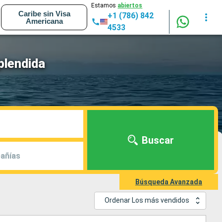
Estamos
abiertos
Caribe sin Visa
+1 (786) 842
Americana
4533
plendida
Buscar
añías
Búsqueda Avanzada
Ordenar Los más vendidos