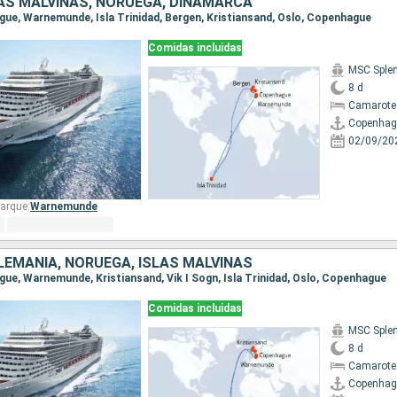
LAS MALVINAS, NORUEGA, DINAMARCA
ague, Warnemunde, Isla Trinidad, Bergen, Kristiansand, Oslo, Copenhague
Comidas incluidas
MSC Sple
8 d
Camarote
Copenhag
02/09/20
arque:
Warnemunde
LEMANIA, NORUEGA, ISLAS MALVINAS
ague, Warnemunde, Kristiansand, Vik I Sogn, Isla Trinidad, Oslo, Copenhague
Comidas incluidas
MSC Sple
8 d
Camarote
Copenhag