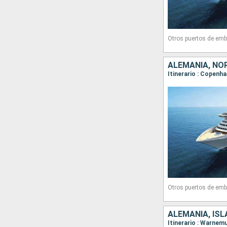
Otros puertos de emb
ALEMANIA, NO
Itinerario : Copenh
Otros puertos de emb
ALEMANIA, IS
Itinerario : Warnem