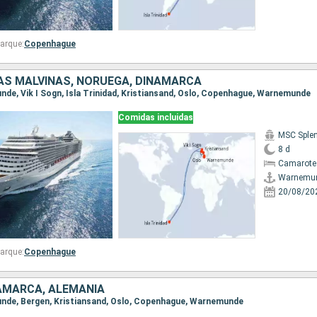
arque:
Copenhague
LAS MALVINAS, NORUEGA, DINAMARCA
unde, Vik I Sogn, Isla Trinidad, Kristiansand, Oslo, Copenhague, Warnemunde
Comidas incluidas
MSC Sple
8 d
Camarote
Warnemu
20/08/20
arque:
Copenhague
AMARCA, ALEMANIA
unde, Bergen, Kristiansand, Oslo, Copenhague, Warnemunde