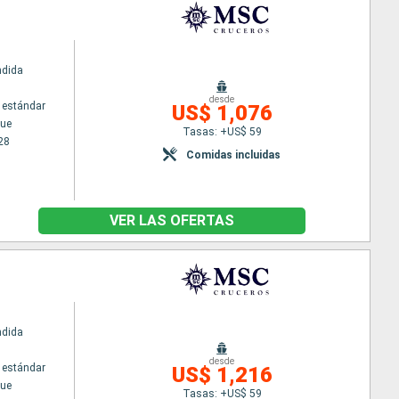
ndida
desde
 estándar
US$ 1,076
ue
Tasas: +US$ 59
28
Comidas incluidas
VER LAS OFERTAS
ndida
desde
 estándar
US$ 1,216
ue
Tasas: +US$ 59