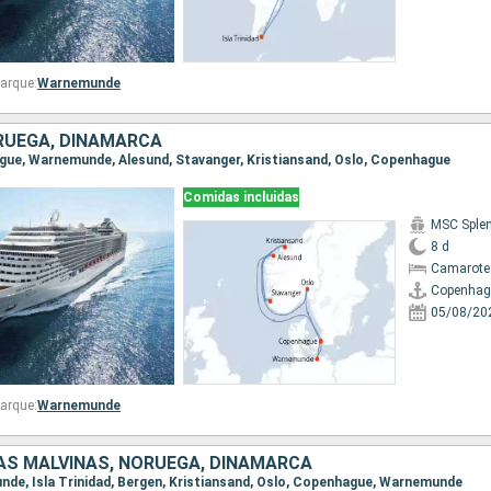
arque:
Warnemunde
RUEGA, DINAMARCA
ague, Warnemunde, Alesund, Stavanger, Kristiansand, Oslo, Copenhague
Comidas incluidas
MSC Sple
8 d
Camarote
Copenhag
05/08/20
arque:
Warnemunde
LAS MALVINAS, NORUEGA, DINAMARCA
unde, Isla Trinidad, Bergen, Kristiansand, Oslo, Copenhague, Warnemunde