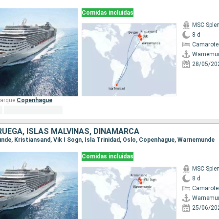
Comidas incluidas
MSC Sple
8 d
Camarote
Warnemu
28/05/20
arque:
Copenhague
RUEGA, ISLAS MALVINAS, DINAMARCA
unde, Kristiansand, Vik I Sogn, Isla Trinidad, Oslo, Copenhague, Warnemunde
Comidas incluidas
MSC Sple
8 d
Camarote
Warnemu
25/06/20