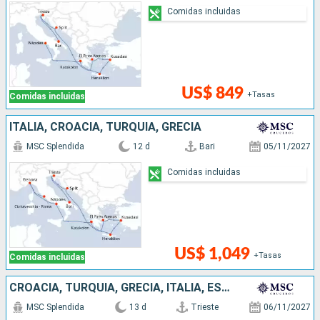
Comidas incluidas
US$ 849
+Tasas
Comidas incluidas
ITALIA, CROACIA, TURQUÍA, GRECIA
MSC Splendida
12 d
Bari
05/11/2027
Comidas incluidas
US$ 1,049
+Tasas
Comidas incluidas
CROACIA, TURQUÍA, GRECIA, ITALIA, ESPAÑA
MSC Splendida
13 d
Trieste
06/11/2027