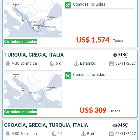
Comidas incluidas
US$ 1,574
+Tasas
Comidas incluidas
TURQUÍA, GRECIA, ITALIA
MSC Splendida
5 d
Estambul
02/11/2027
Comidas incluidas
US$ 309
+Tasas
Comidas incluidas
CROACIA, GRECIA, TURQUÍA, ITALIA
MSC Splendida
10 d
Bari
05/11/2027