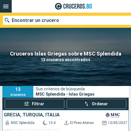
Encontrar un crucero
Nuestros destinos
Cruceros Islas Griegas sobre MSC Splendida
13 cruceros encontrados
Fecha de salida
Puertos
Compañías
13
Sus criterios de búsqueda:
Buscar
MSC Splendida - Islas Griegas
cruceros
Filtrar
Ordenar
GRECIA, TURQUÍA, ITALIA
MSC Splendida
10 d
El Pireo Atenas
13/05/2027