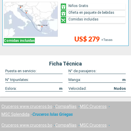
Niños Gratis
Oferta en paquete de bebidas
Comidas incluidas
US$ 279
+Tasas
Comidas incluidas
Ficha Técnica
Puesta en servicio:
N° de pasajeros:
N° tripunlates:
Manga:
m
Eslora:
m
Velocidad:
Nudos
Cruceros www.cruceros.bo
Compañías
MSC Cruceros
MSC Splendida
Cruceros Islas Griegas
Cruceros www.cruceros.bo
Compañías
MSC Cruceros