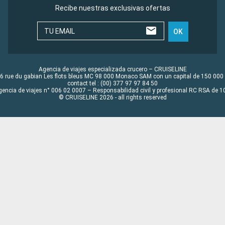
Recibe nuestras exclusivas ofertas
TU EMAIL
OK
Agencia de viajes especializada crucero – CRUISELINE
6 rue du gabian Les flots bleus MC 98 000 Monaco SAM con un capital de 150 000
contact tel : (00) 377 97 97 84 50
gencia de viajes n° 006 02 0007 – Responsabilidad civil y profesional RC RSA de
© CRUISELINE 2026 - all rights reserved