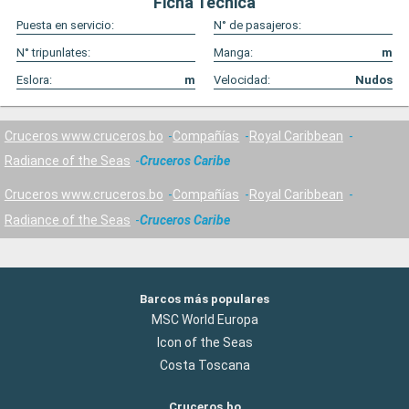
Ficha Técnica
Puesta en servicio:
N° de pasajeros:
N° tripunlates:
Manga:
m
Eslora:
m
Velocidad:
Nudos
Cruceros www.cruceros.bo
Compañías
Royal Caribbean
Radiance of the Seas
Cruceros Caribe
Cruceros www.cruceros.bo
Compañías
Royal Caribbean
Radiance of the Seas
Cruceros Caribe
Barcos más populares
MSC World Europa
Icon of the Seas
Costa Toscana
Cruceros.bo