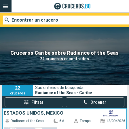
Encontrar un crucero
Nuestros destinos
Cruceros Caribe sobre Radiance of the Seas
22 cruceros encontrados
Fecha de salida
Puertos
Compañías
22
Sus criterios de búsqueda:
Buscar
Radiance of the Seas - Caribe
cruceros
Filtrar
Ordenar
ESTADOS UNIDOS, MÉXICO
Radiance of the Seas
6 d
Tampa
12/09/2026