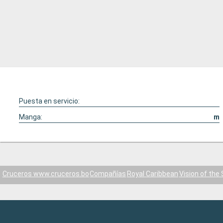
Puesta en servicio:
Manga:
m
Cruceros www.cruceros.bo
Compañías
Royal Caribbean
Vision of the