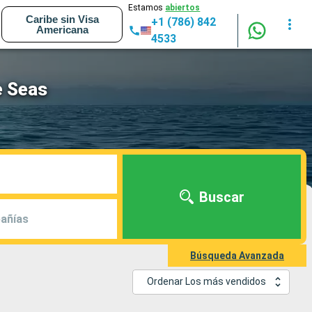
Estamos
abiertos
Caribe sin Visa
+1 (786) 842
Americana
4533
e Seas
Buscar
añías
Búsqueda Avanzada
Ordenar Los más vendidos