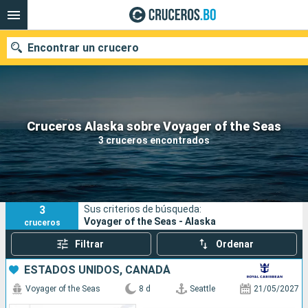
Encontrar un crucero
Nuestros destinos
Cruceros Alaska sobre Voyager of the Seas
3 cruceros encontrados
Fecha de salida
Puertos
Compañías
3
Sus criterios de búsqueda:
Buscar
Voyager of the Seas - Alaska
cruceros
Filtrar
Ordenar
ESTADOS UNIDOS, CANADÁ
Voyager of the Seas
8 d
Seattle
21/05/2027