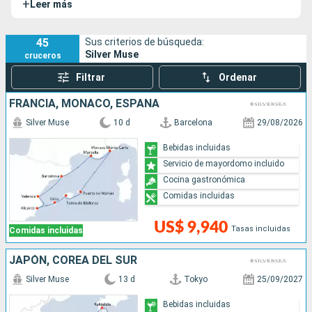
+
Leer más
Silver Moon.
45
Sus criterios de búsqueda:
Silver Muse
cruceros
Filtrar
Ordenar
FRANCIA, MONACO, ESPAÑA
Silver Muse
10 d
Barcelona
29/08/2026
Bebidas incluidas
Servicio de mayordomo incluido
Cocina gastronómica
Comidas incluidas
US$ 9,940
Tasas incluidas
Comidas incluidas
JAPÓN, COREA DEL SUR
Silver Muse
13 d
Tokyo
25/09/2027
Bebidas incluidas