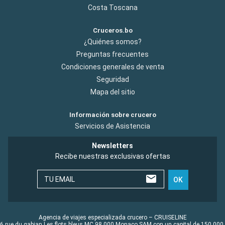
Costa Toscana
Cruceros.bo
¿Quiénes somos?
Preguntas frecuentes
Condiciones generales de venta
Seguridad
Mapa del sitio
Información sobre crucero
Servicios de Asistencia
Newsletters
Recibe nuestras exclusivas ofertas
TU EMAIL
OK
Agencia de viajes especializada crucero – CRUISELINE
6 rue du gabian Les flots bleus MC 98 000 Monaco SAM con un capital de 150 000