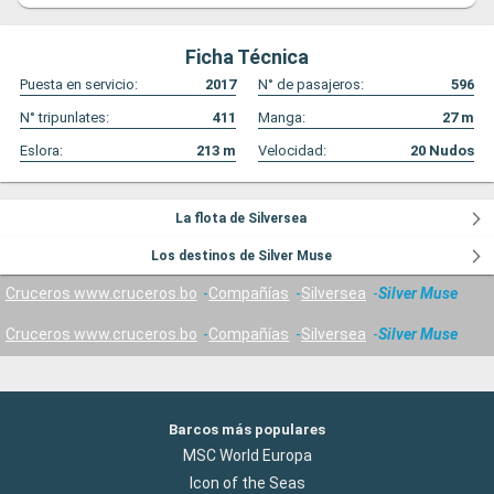
Ficha Técnica
Puesta en servicio:
2017
N° de pasajeros:
596
N° tripunlates:
411
Manga:
27
m
Eslora:
213
m
Velocidad:
20
Nudos
La flota de Silversea
Los destinos de Silver Muse
Cruceros www.cruceros.bo
Compañías
Silversea
Silver Muse
Cruceros www.cruceros.bo
Compañías
Silversea
Silver Muse
Barcos más populares
MSC World Europa
Icon of the Seas