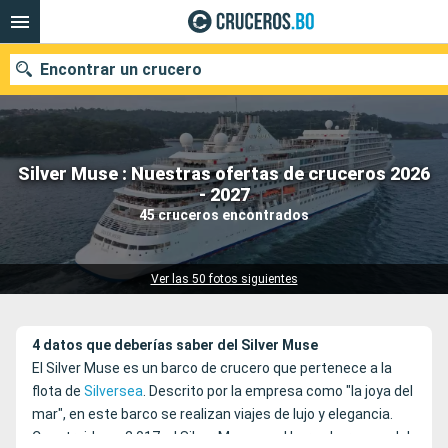
Encontrar un crucero
Silver Muse : Nuestras ofertas de cruceros 2026
Nuestros destinos
- 2027
45 cruceros encontrados
Fecha de salida
Puertos
Compañías
Ver las 50 fotos siguientes
Buscar
4 datos que deberías saber del Silver Muse
El Silver Muse es un barco de crucero que pertenece a la
flota de
Silversea
. Descrito por la empresa como "la joya del
mar", en este barco se realizan viajes de lujo y elegancia.
Construido en 2.017, el Silver Muse es el barco hermano del