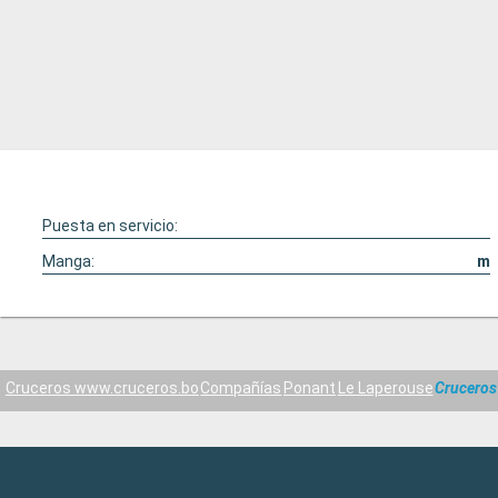
Puesta en servicio:
Manga:
m
Cruceros www.cruceros.bo
Compañías
Ponant
Le Laperouse
Cruceros