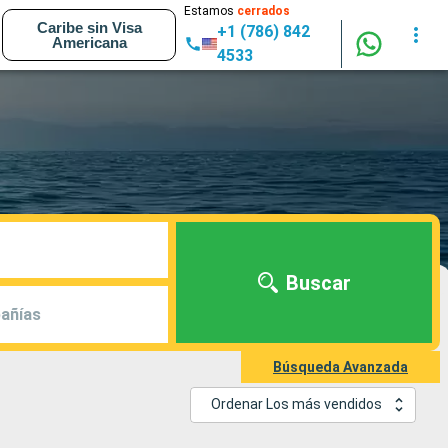
Estamos
cerrados
Caribe sin Visa
+1 (786) 842
Americana
4533
Buscar
añías
Búsqueda Avanzada
Ordenar Los más vendidos