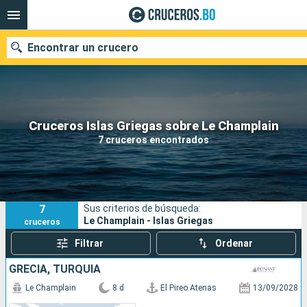
Encontrar un crucero
Nuestros destinos
Cruceros Islas Griegas sobre Le Champlain
7 cruceros encontrados
Fecha de salida
Puertos
Compañías
7
Sus criterios de búsqueda:
Buscar
Le Champlain - Islas Griegas
cruceros
Filtrar
Ordenar
GRECIA, TURQUÍA
Le Champlain
8 d
El Pireo Atenas
13/09/2028