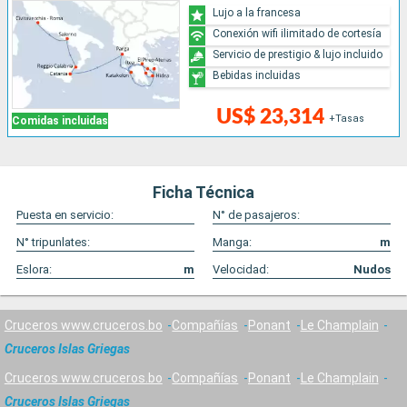
Lujo a la francesa
Conexión wifi ilimitado de cortesía
Servicio de prestigio & lujo incluido
Bebidas incluidas
US$ 23,314
+Tasas
Comidas incluidas
Ficha Técnica
Puesta en servicio:
N° de pasajeros:
N° tripunlates:
Manga:
m
Eslora:
m
Velocidad:
Nudos
Cruceros www.cruceros.bo
Compañías
Ponant
Le Champlain
Cruceros Islas Griegas
Cruceros www.cruceros.bo
Compañías
Ponant
Le Champlain
Cruceros Islas Griegas