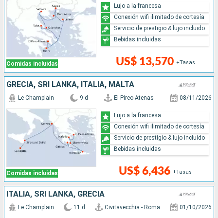
Lujo a la francesa
Conexión wifi ilimitado de cortesía
Servicio de prestigio & lujo incluido
Bebidas incluidas
US$ 13,570
+Tasas
Comidas incluidas
GRECIA, SRI LANKA, ITALIA, MALTA
Le Champlain
9 d
El Pireo Atenas
08/11/2026
Lujo a la francesa
Conexión wifi ilimitado de cortesía
Servicio de prestigio & lujo incluido
Bebidas incluidas
US$ 6,436
+Tasas
Comidas incluidas
ITALIA, SRI LANKA, GRECIA
Le Champlain
11 d
Civitavecchia - Roma
01/10/2026