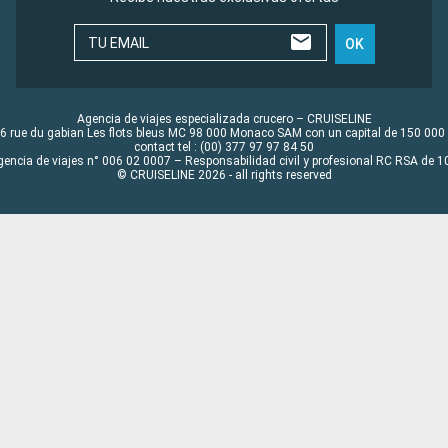
TU EMAIL
OK
Agencia de viajes especializada crucero – CRUISELINE
6 rue du gabian Les flots bleus MC 98 000 Monaco SAM con un capital de 150 000
contact tel : (00) 377 97 97 84 50
gencia de viajes n° 006 02 0007 – Responsabilidad civil y profesional RC RSA de
© CRUISELINE 2026 - all rights reserved